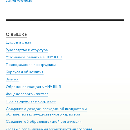
Алексеевич
О ВЫШКЕ
ОБ
Цифры и факты
Ли
Руководство и структура
Дов
Устойчивое развитие в НИУ ВШЭ
Ол
Преподаватели и сотрудники
При
Корпуса и общежития
Вы
Закупки
При
Обращения граждан в НИУ ВШЭ
Ас
Фонд целевого капитала
До
Противодействие коррупции
Цен
Сведения о доходах, расходах, об имуществе и
Би
обязательствах имущественного характера
Об
Сведения об образовательной организации
Обр
Людям с ограниченными возможностями здоровья