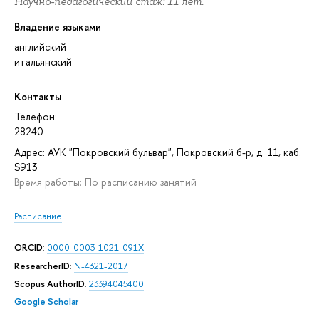
Научно-педагогический стаж: 11 лет.
Владение языками
английский
итальянский
Контакты
Телефон:
28240
Адрес: АУК "Покровский бульвар", Покровский б-р, д. 11, каб.
S913
Время работы: По расписанию занятий
Расписание
ORCID
:
0000-0003-1021-091X
ResearcherID
:
N-4321-2017
Scopus AuthorID
:
23394045400
Google Scholar