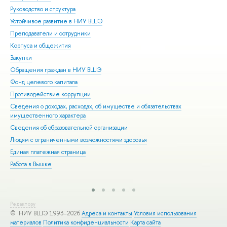
Руководство и структура
Дов
Устойчивое развитие в НИУ ВШЭ
Ол
Преподаватели и сотрудники
При
Корпуса и общежития
Вы
Закупки
При
Обращения граждан в НИУ ВШЭ
Асп
Фонд целевого капитала
Доп
Противодействие коррупции
Цен
Сведения о доходах, расходах, об имуществе и обязательствах
Биз
имущественного характера
Обр
Сведения об образовательной организации
Обр
Людям с ограниченными возможностями здоровья
Единая платежная страница
Работа в Вышке
Редактору
© НИУ ВШЭ 1993–2026
Адреса и контакты
Условия использования
материалов
Политика конфиденциальности
Карта сайта