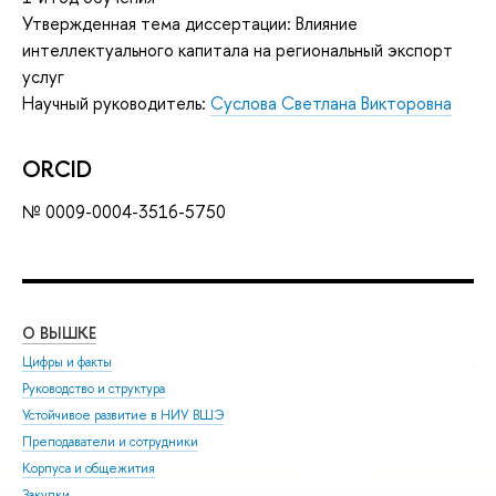
Утвержденная тема диссертации: Влияние
интеллектуального капитала на региональный экспорт
услуг
Научный руководитель:
Суслова Светлана Викторовна
ORCID
№ 0009-0004-3516-5750
О ВЫШКЕ
ОБ
Цифры и факты
Ли
Руководство и структура
Дов
Устойчивое развитие в НИУ ВШЭ
Ол
Преподаватели и сотрудники
При
Корпуса и общежития
Вы
Закупки
При