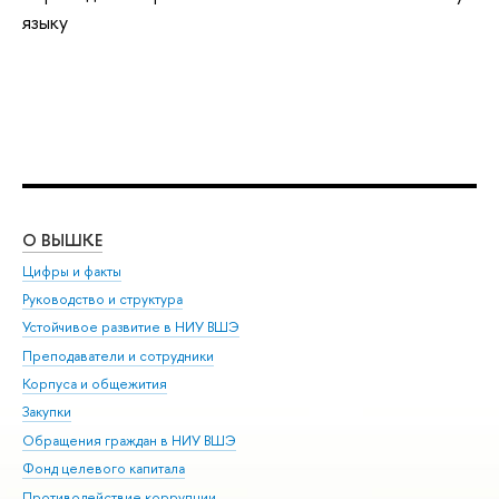
языку
О ВЫШКЕ
ОБ
Цифры и факты
Ли
Руководство и структура
Дов
Устойчивое развитие в НИУ ВШЭ
Ол
Преподаватели и сотрудники
При
Корпуса и общежития
Вы
Закупки
При
Обращения граждан в НИУ ВШЭ
Ас
Фонд целевого капитала
До
Противодействие коррупции
Цен