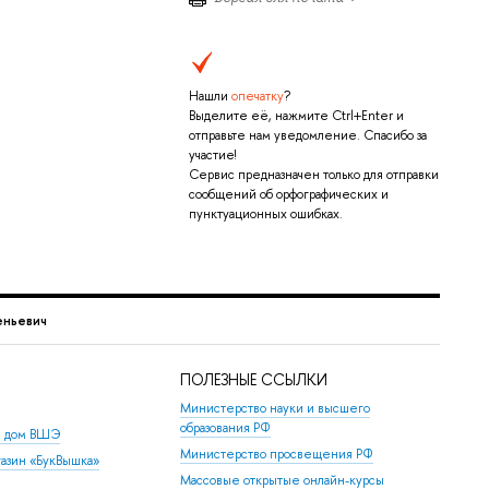
Нашли
опечатку
?
Выделите её, нажмите Ctrl+Enter и
отправьте нам уведомление. Спасибо за
участие!
Сервис предназначен только для отправки
сообщений об орфографических и
пунктуационных ошибках.
еньевич
ПОЛЕЗНЫЕ ССЫЛКИ
Министерство науки и высшего
образования РФ
й дом ВШЭ
Министерство просвещения РФ
азин «БукВышка»
Массовые открытые онлайн-курсы