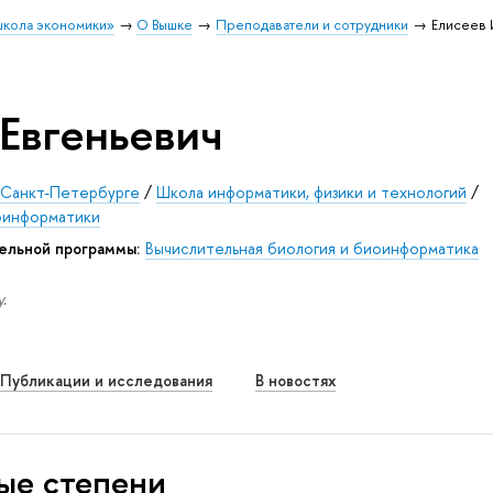
школа экономики»
О Вышке
Преподаватели и сотрудники
Елисеев 
 Евгеньевич
Санкт-Петербурге
/
Школа информатики, физики и технологий
/
моинформатики
ельной программы:
Вычислительная биология и биоинформатика
.
Публикации и исследования
В новостях
ые степени