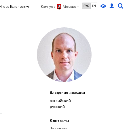
РУС
EN
Игорь Евгеньевич
Кампус в
Москве
Владение языками
английский
русский
Контакты
Телефон: