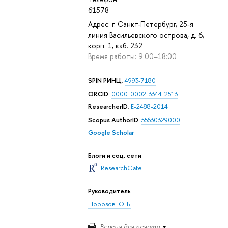
61578
Адрес: г. Санкт-Петербург, 25-я
линия Васильевского острова, д. 6,
корп. 1, каб. 232
Время работы: 9:00–18:00
SPIN РИНЦ
:
4993-7180
ORCID
:
0000-0002-3344-2513
ResearcherID
:
E-2488-2014
Scopus AuthorID
:
55630329000
Google Scholar
Блоги и соц. сети
ResearchGate
Руководитель
Порозов Ю. Б.
Версия для печати