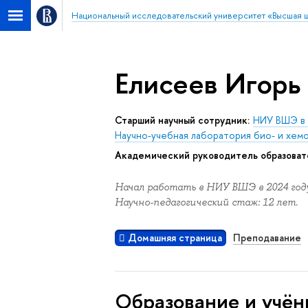
Национальный исследовательский университет «Высшая 
Елисеев Игорь
Старший научный сотрудник:
НИУ ВШЭ в 
Научно-учебная лаборатория био- и хе
Академический руководитель образоват
Начал работать в НИУ ВШЭ в 2024 году
Научно-педагогический стаж: 12 лет.
Домашняя страница
Преподавание
Oбразование и учён