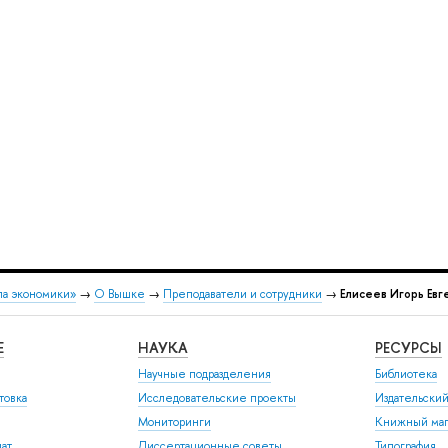
ла экономики»
→
О Вышке
→
Преподаватели и сотрудники
→
Елисеев Игорь Евг
Е
НАУКА
РЕСУРСЫ
Научные подразделения
Библиотека
товка
Исследовательские проекты
Издательски
Мониторинги
Книжный маг
иат
Диссертационные советы
Типография