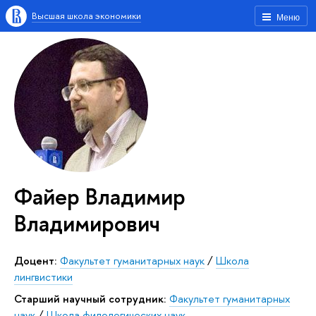
Высшая школа экономики
Меню
Файер Владимир
Владимирович
Доцент:
Факультет гуманитарных наук
/
Школа
лингвистики
Старший научный сотрудник:
Факультет гуманитарных
наук
/
Школа филологических наук