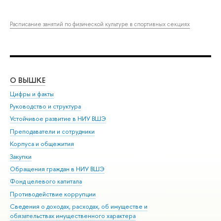
Расписание занятий по физической культуре в спортивных секциях
О ВЫШКЕ
ОБ
Цифры и факты
Ли
Руководство и структура
Дов
Устойчивое развитие в НИУ ВШЭ
Ол
Преподаватели и сотрудники
При
Корпуса и общежития
Вы
Закупки
При
Обращения граждан в НИУ ВШЭ
Ас
Фонд целевого капитала
До
Противодействие коррупции
Цен
Сведения о доходах, расходах, об имуществе и
Би
обязательствах имущественного характера
Об