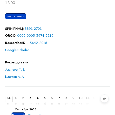
18.00
Расписание
SPIN РИНЦ
:
8891-2701
ORCID
:
0000-0003-3974-0519
ResearcherID
:
J-3642-2015
Google Scholar
Руководители
Ажимов Ф. Е.
Климов А. А.
31
1
2
3
4
5
6
7
8
9
10
11
12
13
14
пн
вт
ср
чт
пт
сб
вс
пн
вт
ср
чт
пт
сб
вс
пн
сентябрь 2026