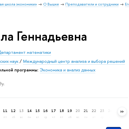
ая школа экономики»
О Вышке
Преподаватели и сотрудники
Е
ла Геннадьевна
Департамент математики
ских наук
/
Международный центр анализа и выбора решений
ельной программы:
Экономика и анализ данных
у.
11
12
13
14
15
16
17
18
19
20
21
22
23
24
25
26
пт
сб
вс
пн
вт
ср
чт
пт
сб
вс
пн
вт
ср
чт
пт
сб