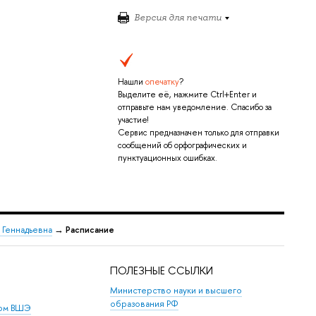
Версия для печати
Нашли
опечатку
?
Выделите её, нажмите Ctrl+Enter и
отправьте нам уведомление. Спасибо за
участие!
Сервис предназначен только для отправки
сообщений об орфографических и
пунктуационных ошибках.
 Геннадьевна
→
Расписание
ПОЛЕЗНЫЕ ССЫЛКИ
Министерство науки и высшего
образования РФ
дом ВШЭ