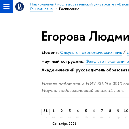
Национальный исследовательский университет «Высш
Геннадьевна
Расписание
Егорова Людми
Доцент:
Факультет экономических наук
/
Научный сотрудник:
Факультет экономиче
Академический руководитель образоват
Начала работать в НИУ ВШЭ в 2010 год
Научно-педагогический стаж: 11 лет.
31
1
2
3
4
5
6
7
8
9
10
пн
вт
ср
чт
пт
сб
вс
пн
вт
ср
чт
сентябрь 2026