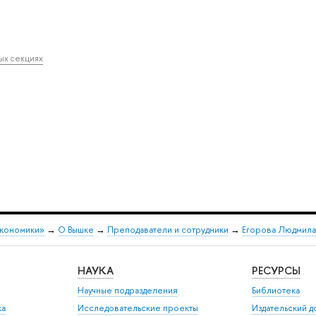
ных секциях
экономики»
→
О Вышке
→
Преподаватели и сотрудники
→
Егорова Людмила
НАУКА
РЕСУРСЫ
Научные подразделения
Библиотека
ка
Исследовательские проекты
Издательский 