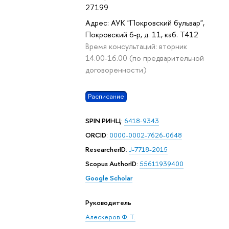
27199
Адрес: АУК "Покровский бульвар",
Покровский б-р, д. 11, каб. T412
Время консультаций: вторник
14.00-16.00 (по предварительной
договоренности)
Расписание
SPIN РИНЦ
:
6418-9343
ORCID
:
0000-0002-7626-0648
ResearcherID
:
J-7718-2015
Scopus AuthorID
:
55611939400
Google Scholar
Руководитель
Алескеров Ф. Т.