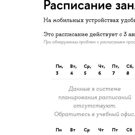
Расписание за
На мобильных устройствах удо
Это расписание действует c
3 ав
При обнаружении проблем с расписанием пр
пн,
вт,
ср,
чт,
пт,
сб,
3
4
5
6
7
8
Данные в системе
планирования расписаний
отсутствуют.
Обратитесь в учебный офис
пн
вт
ср
чт
пт
сб