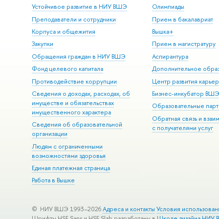
Устойчивое развитие в НИУ ВШЭ
Олимпиады
Преподаватели и сотрудники
Прием в бакалавриат
Корпуса и общежития
Вышка+
Закупки
Прием в магистратуру
Обращения граждан в НИУ ВШЭ
Аспирантура
Фонд целевого капитала
Дополнительное обра
Противодействие коррупции
Центр развития карье
Сведения о доходах, расходах, об
Бизнес-инкубатор ВШ
имуществе и обязательствах
Образовательные парт
имущественного характера
Обратная связь и взаи
Сведения об образовательной
с получателями услуг
организации
Людям с ограниченными
возможностями здоровья
Единая платежная страница
Работа в Вышке
© НИУ ВШЭ 1993–2026
Адреса и контакты
Условия использован
Шрифты HSE Sans и HSE Slab разработаны в
Школе дизайна НИУ