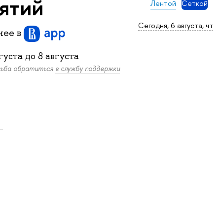
нятий
Лентой
Сеткой
Сегодня, 6 августа, чт
бнее
в
густа
до
8 августа
осьба обратиться
в службу поддержки
.