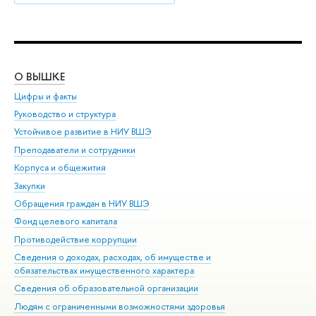
О ВЫШКЕ
ОБ
Цифры и факты
Ли
Руководство и структура
Дов
Устойчивое развитие в НИУ ВШЭ
Ол
Преподаватели и сотрудники
При
Корпуса и общежития
Вы
Закупки
При
Обращения граждан в НИУ ВШЭ
Ас
Фонд целевого капитала
До
Противодействие коррупции
Цен
Сведения о доходах, расходах, об имуществе и
Би
обязательствах имущественного характера
Об
Сведения об образовательной организации
Обр
Людям с ограниченными возможностями здоровья