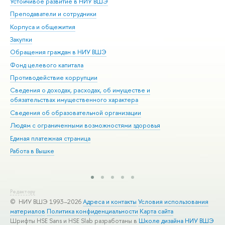
Устойчивое развитие в НИУ ВШЭ
Ол
Преподаватели и сотрудники
При
Корпуса и общежития
Вы
Закупки
При
Обращения граждан в НИУ ВШЭ
Ас
Фонд целевого капитала
До
Противодействие коррупции
Цен
Сведения о доходах, расходах, об имуществе и
Би
обязательствах имущественного характера
Об
Сведения об образовательной организации
Обр
Людям с ограниченными возможностями здоровья
Единая платежная страница
Работа в Вышке
Редактору
© НИУ ВШЭ 1993–2026
Адреса и контакты
Условия использования
материалов
Политика конфиденциальности
Карта сайта
Шрифты HSE Sans и HSE Slab разработаны в
Школе дизайна НИУ ВШЭ