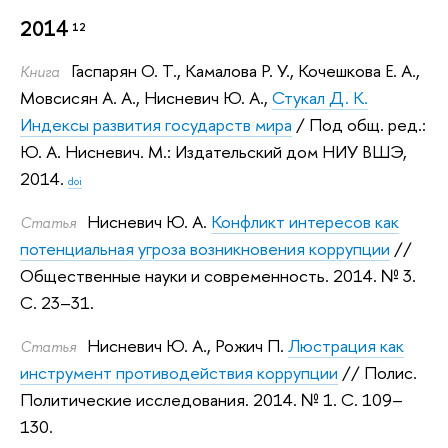
2014
12
Гаспарян О. Т.
,
Камалова Р. У.
,
Кочешкова Е. А.
,
Книга
Мовсисян А. А.
,
Нисневич Ю. А.
,
Стукал Д. К.
Индексы развития государств мира
/ Под общ. ред.:
Ю. А. Нисневич
.
М.: Издательский дом НИУ ВШЭ,
2014.
doi
Нисневич Ю. А.
Конфликт интересов как
Статья
потенциальная угроза возникновения коррупции
//
Общественные науки и современность. 2014.
№ 3.
С. 23–31.
Нисневич Ю. А.
,
Рожич П.
Люстрация как
Статья
инструмент противодействия коррупции
// Полис.
Политические исследования. 2014.
№ 1. С. 109–
130.