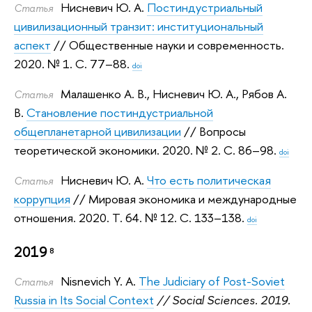
Нисневич Ю. А.
Постиндустриальный
Статья
цивилизационный транзит: институциональный
аспект
// Общественные науки и современность.
2020.
№ 1. С. 77–88.
doi
Малашенко А. В.
,
Нисневич Ю. А.
,
Рябов А.
Статья
В.
Становление постиндустриальной
общепланетарной цивилизации
// Вопросы
теоретической экономики. 2020.
№ 2. С. 86–98.
doi
Нисневич Ю. А.
Что есть политическая
Статья
коррупция
// Мировая экономика и международные
отношения. 2020.
Т. 64. № 12. С. 133–138.
doi
2019
8
Nisnevich Y. A.
The Judiciary of Post-Soviet
Статья
Russia in Its Social Context
// Social Sciences. 2019.