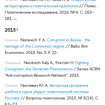
авторитаризм и политическая идеология
// Полис.
Политические исследования. 2016.
№ 4. С. 162–
181.
doi
2015
9
Nisnevich Y. A.
Corruption in Russia - the
Статья
heritage of the Communist regime
// Baltic Rim
Economies. 2015.
No. 3. P. 22.
Nisnevich Yuliy A.
,
Stetten H.
Fighting
Препринт
Corruption: the Slovenian Phenomenon
/ Series ACRN
"Anti-corruption Research Network". 2015.
Нисневич Ю. А.
Авторская программа
Статья
учебного курса «Аудит политической системы
России»
// Вопросы политологии. 2015.
№ 3(19). С.
67–77.