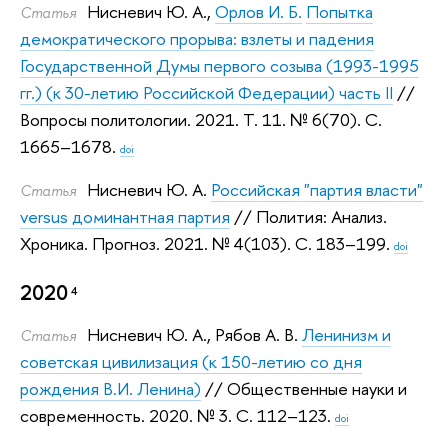
Нисневич Ю. А.
,
Орлов И. Б.
Попытка
Статья
демократического прорыва: взлеты и падения
Государственной Думы первого созыва (1993-1995
гг.) (к 30-летию Российской Федерации) часть II
//
Вопросы политологии. 2021.
Т. 11. № 6(70). С.
1665–1678.
doi
Нисневич Ю. А.
Российская "партия власти"
Статья
versus доминантная партия
// Полития: Анализ.
Хроника. Прогноз. 2021.
№ 4(103). С. 183–199.
doi
2020
4
Нисневич Ю. А.
,
Рябов А. В.
Ленинизм и
Статья
советская цивилизация (к 150-летию со дня
рождения В.И. Ленина)
// Общественные науки и
современность. 2020.
№ 3. С. 112–123.
doi