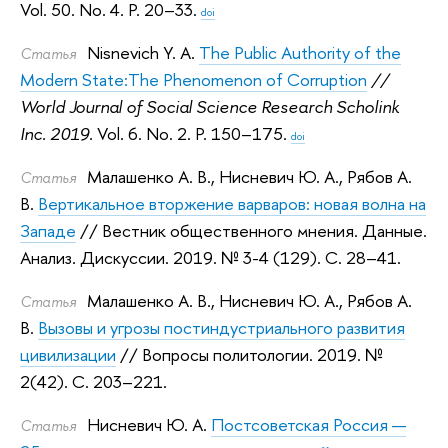
Vol. 50. No. 4. P. 20–33.
doi
Nisnevich Y. A.
The Public Authority of the
Статья
Modern State:The Phenomenon of Corruption
//
World Journal of Social Science Research Scholink
Inc. 2019.
Vol. 6. No. 2. P. 150–175.
doi
Малашенко А. В.
,
Нисневич Ю. А.
,
Рябов А.
Статья
В.
Вертикальное вторжение варваров: новая волна на
Западе
// Вестник общественного мнения. Данные.
Анализ. Дискуссии. 2019.
№ 3-4 (129). С. 28–41.
Малашенко А. В.
,
Нисневич Ю. А.
,
Рябов А.
Статья
В.
Вызовы и угрозы постиндустриального развития
цивилизации
// Вопросы политологии. 2019.
№
2(42). С. 203–221.
Нисневич Ю. А.
Постсоветская Россия —
Статья