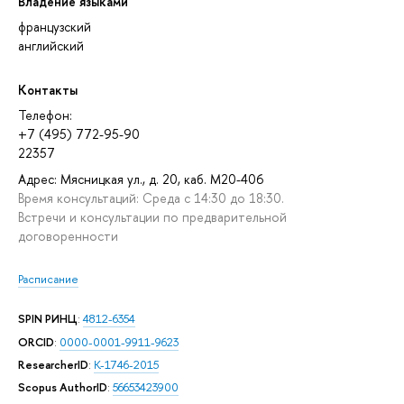
Владение языками
французский
английский
Контакты
Телефон:
+7 (495) 772-95-90
22357
Адрес: Мясницкая ул., д. 20, каб. М20-406
Время консультаций: Среда с 14:30 до 18:30.
Встречи и консультации по предварительной
договоренности
Расписание
SPIN РИНЦ
:
4812-6354
ORCID
:
0000-0001-9911-9623
ResearcherID
:
K-1746-2015
Scopus AuthorID
:
56653423900