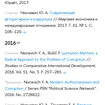
Юрайт, 2017.
Нисневич Ю. А.
Современный
Статья
авторитаризм и коррупция
// Мировая экономика и
международные отношения. 2017.
Т. 61. № 1. С.
108–120.
doi
2016
10
Nisnevich Y. A.
,
Rožič P.
Lustration Matters: a
Статья
Radical Approach to the Problem of Corruption
//
Studies in Comparative International Development.
2016.
Vol. 51. No. 3. P. 257–285.
doi
Nisnevich Y. A.
Modern Authoritarianism and
Препринт
Corruption
/ Series PSN "Political Science Network".
2016.
No. 2728822.
Нисневич Ю. А.
,
Томилова Е. А.
Влияние
Статья