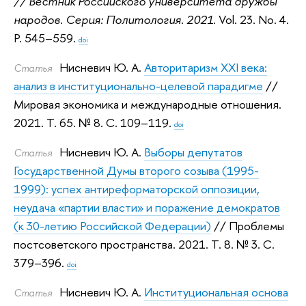
// Вестник Российского университета дружбы
народов. Серия: Политология. 2021.
Vol. 23. No. 4.
P. 545–559.
doi
Нисневич Ю. А.
Авторитаризм XXI века:
Статья
анализ в институционально-целевой парадигме
//
Мировая экономика и международные отношения.
2021.
Т. 65. № 8. С. 109–119.
doi
Нисневич Ю. А.
Выборы депутатов
Статья
Государственной Думы второго созыва (1995-
1999): успех антиреформаторской оппозиции,
неудача «партии власти» и поражение демократов
(к 30-летию Российской Федерации)
// Проблемы
постсоветского пространства. 2021.
Т. 8. № 3. С.
379–396.
doi
Нисневич Ю. А.
Институциональная основа
Статья