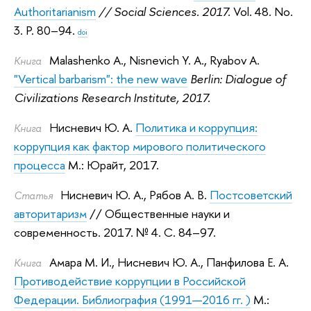
Authoritarianism
// Social Sciences. 2017.
Vol. 48. No.
3. P. 80–94.
doi
Malashenko A.
,
Nisnevich Y. A.
,
Ryabov A.
Книга
"Vertical barbarism": the new wave
Berlin: Dialogue of
Civilizations Research Institute, 2017.
Нисневич Ю. А.
Политика и коррупция:
Книга
коррупция как фактор мирового политического
процесса
М.: Юрайт, 2017.
Нисневич Ю. А.
,
Рябов А. В.
Постсоветский
Статья
авторитаризм
// Общественные науки и
современность. 2017.
№ 4. С. 84–97.
Амара М. И.
,
Нисневич Ю. А.
,
Панфилова Е. А.
Книга
Противодействие коррупции в Российской
Федерации. Библиография (1991—2016 гг. )
М.: