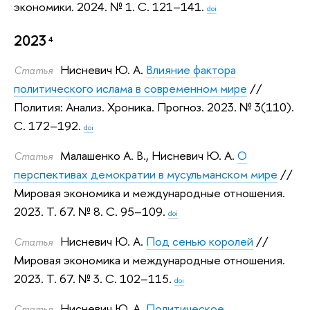
экономики. 2024.
№ 1. С. 121–141.
doi
2023
4
Нисневич Ю. А.
Влияние фактора
Статья
политического ислама в современном мире
//
Полития: Анализ. Хроника. Прогноз. 2023.
№ 3(110).
С. 172–192.
doi
Малашенко А. В.
,
Нисневич Ю. А.
О
Статья
перспективах демократии в мусульманском мире
//
Мировая экономика и международные отношения.
2023.
Т. 67. № 8. С. 95–109.
doi
Нисневич Ю. А.
Под сенью королей
//
Статья
Мировая экономика и международные отношения.
2023.
Т. 67. № 3. С. 102–115.
doi
Нисневич Ю. А.
Политическое
Статья