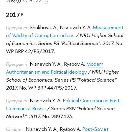
2(89)). С. 6–22.
doi
2017
9
Shukhova, A.
,
Nisnevich Y. A.
Measurement
Препринт
of Validity of Corruption Indices
/ NRU Higher School
of Economics. Series PS "Political Science". 2017.
No.
WP BRP 42/PS/2017.
Nisnevich Y. A.
,
Ryabov A.
Modern
Препринт
Authoritarianism and Political Ideology
/ NRU Higher
School of Economics. Series PS "Political Science".
2017.
No. WP BRP 44/PS/2017.
Nisnevich Y. A.
Political Corruption in Post-
Препринт
Communist Russia
/ Series PSN "Political Science
Network". 2017.
No. 2897423.
Nisnevich Y. A.
,
Ryabov A.
Post-Soviet
Статья