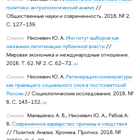
политико-антропологический анализ
//
Общественные науки и современность. 2018.
№ 2.
С. 127–139.
Нисневич Ю. А.
Институт выборов как
Статья
механизм легитимации публичной власти
//
Мировая экономика и международные отношения.
2018.
Т. 62. № 2. С. 62–72.
doi
Нисневич Ю. А.
Регенерация номенклатуры
Статья
как правящего социального слоя в постсоветской
России
// Социологические исследования. 2018.
№
8. С. 143–152.
doi
Малашенко А. В.
,
Нисневич Ю. А.
,
Рябов А.
Статья
В.
Современное варварство: причины и следствия
// Полития: Анализ. Хроника. Прогноз. 2018.
№