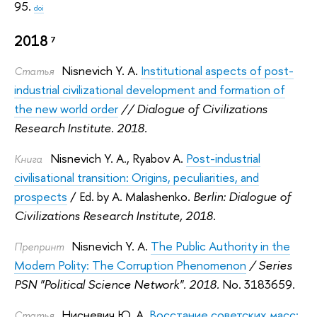
95.
doi
2018
7
Nisnevich Y. A.
Institutional aspects of post-
Статья
industrial civilizational development and formation of
the new world order
// Dialogue of Civilizations
Research Institute. 2018.
Nisnevich Y. A.
,
Ryabov A.
Post-industrial
Книга
civilisational transition: Origins, peculiarities, and
prospects
/ Ed. by
A. Malashenko
.
Berlin: Dialogue of
Civilizations Research Institute, 2018.
Nisnevich Y. A.
The Public Authority in the
Препринт
Modern Polity: The Corruption Phenomenon
/ Series
PSN "Political Science Network". 2018.
No. 3183659.
Нисневич Ю. А.
Восстание советских масс:
Статья