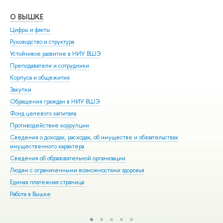
О ВЫШКЕ
ОБ
Цифры и факты
Ли
Руководство и структура
Дов
Устойчивое развитие в НИУ ВШЭ
Ол
Преподаватели и сотрудники
При
Корпуса и общежития
Вы
Закупки
При
Обращения граждан в НИУ ВШЭ
Асп
Фонд целевого капитала
Доп
Противодействие коррупции
Цен
Сведения о доходах, расходах, об имуществе и обязательствах
Биз
имущественного характера
Обр
Сведения об образовательной организации
Обр
Людям с ограниченными возможностями здоровья
Единая платежная страница
Работа в Вышке