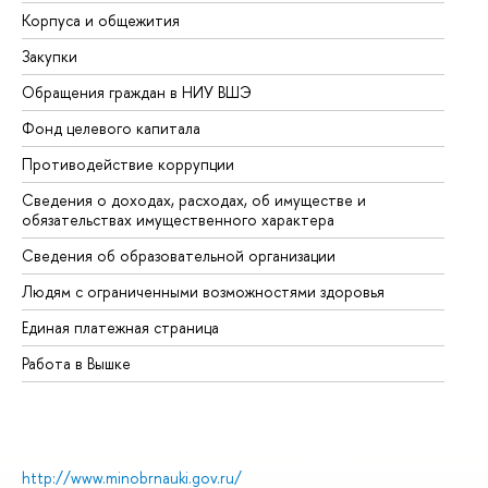
Корпуса и общежития
Вы
Закупки
Пр
Обращения граждан в НИУ ВШЭ
Ас
Фонд целевого капитала
До
Противодействие коррупции
Це
Сведения о доходах, расходах, об имуществе и
Би
обязательствах имущественного характера
Об
Сведения об образовательной организации
Об
Людям с ограниченными возможностями здоровья
Единая платежная страница
Работа в Вышке
http://www.minobrnauki.gov.ru/