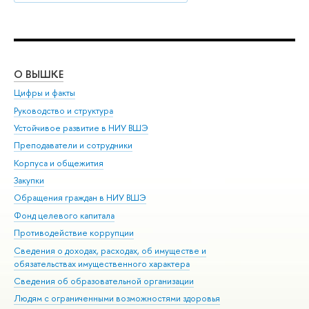
О ВЫШКЕ
ОБ
Цифры и факты
Ли
Руководство и структура
Дов
Устойчивое развитие в НИУ ВШЭ
Ол
Преподаватели и сотрудники
При
Корпуса и общежития
Вы
Закупки
При
Обращения граждан в НИУ ВШЭ
Ас
Фонд целевого капитала
До
Противодействие коррупции
Цен
Сведения о доходах, расходах, об имуществе и
Би
обязательствах имущественного характера
Об
Сведения об образовательной организации
Обр
Людям с ограниченными возможностями здоровья