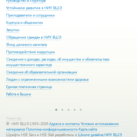
Руководство и структура
Дов
Устойчивое развитие в НИУ ВШЭ
Ол
Преподаватели и сотрудники
При
Корпуса и общежития
Вы
Закупки
При
Обращения граждан в НИУ ВШЭ
Асп
Фонд целевого капитала
Доп
Противодействие коррупции
Цен
Сведения о доходах, расходах, об имуществе и обязательствах
Биз
имущественного характера
Обр
Сведения об образовательной организации
Обр
Людям с ограниченными возможностями здоровья
Единая платежная страница
Работа в Вышке
Редактору
© НИУ ВШЭ 1993–2026
Адреса и контакты
Условия использования
материалов
Политика конфиденциальности
Карта сайта
Шрифты HSE Sans и HSE Slab разработаны в
Школе дизайна НИУ ВШЭ