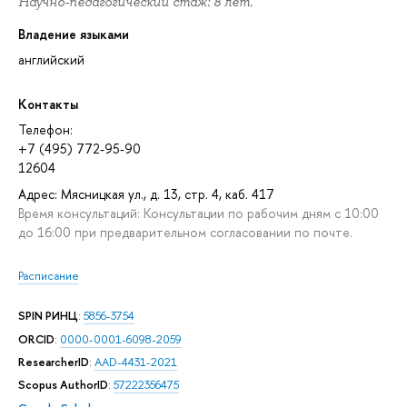
Научно-педагогический стаж: 8 лет.
Владение языками
английский
Контакты
Телефон:
+7 (495) 772-95-90
12604
Адрес: Мясницкая ул., д. 13, стр. 4, каб. 417
Время консультаций: Консультации по рабочим дням с 10:00
до 16:00 при предварительном согласовании по почте.
Расписание
SPIN РИНЦ
:
5856-3754
ORCID
:
0000-0001-6098-2059
ResearcherID
:
AAD-4431-2021
Scopus AuthorID
:
57222356475