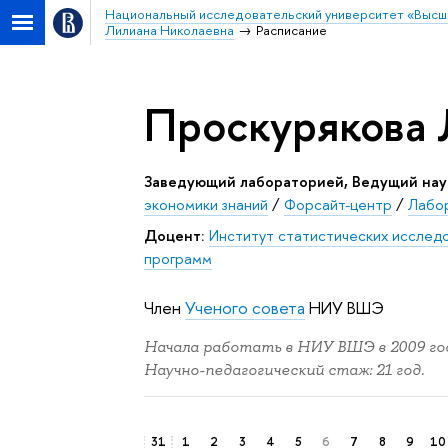
Национальный исследовательский университет «Высш
Лилиана Николаевна
Расписание
Проскурякова 
Заведующий лабораторией, Ведущий нау
экономики знаний
/
Форсайт-центр
/
Лабор
Доцент:
Институт статистических исследо
программ
Член
Ученого совета
НИУ ВШЭ
Начала работать в НИУ ВШЭ в 2009 год
Научно-педагогический стаж: 21 год.
31
1
2
3
4
5
6
7
8
9
10