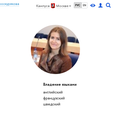
роскурякова
Кампус в
Москве
РУС
EN
Владение языками
английский
французский
шведский
27
28
29
30
1
2
3
4
5
6
7
8
9
10
11
12