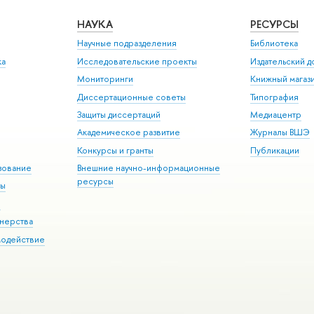
НАУКА
РЕСУРСЫ
Научные подразделения
Библиотека
ка
Исследовательские проекты
Издательский 
Мониторинги
Книжный магаз
Диссертационные советы
Типография
Защиты диссертаций
Медиацентр
Академическое развитие
Журналы ВШЭ
Конкурсы и гранты
Публикации
зование
Внешние научно-информационные
ресурсы
ры
Э
нерства
модействие