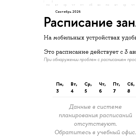
пн
вт
ср
чт
пт
сб
вс
пн
вт
ср
чт
сентябрь 2026
Расписание за
На мобильных устройствах удо
Это расписание действует c
3 ав
При обнаружении проблем с расписанием пр
пн,
вт,
ср,
чт,
пт,
сб,
3
4
5
6
7
8
Данные в системе
планирования расписаний
отсутствуют.
Обратитесь в учебный офис