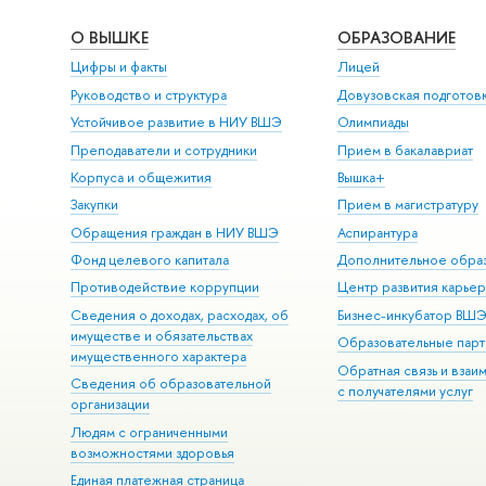
О ВЫШКЕ
ОБРАЗОВАНИЕ
Цифры и факты
Лицей
Руководство и структура
Довузовская подготов
Устойчивое развитие в НИУ ВШЭ
Олимпиады
Преподаватели и сотрудники
Прием в бакалавриат
Корпуса и общежития
Вышка+
Закупки
Прием в магистратуру
Обращения граждан в НИУ ВШЭ
Аспирантура
Фонд целевого капитала
Дополнительное обра
Противодействие коррупции
Центр развития карье
Сведения о доходах, расходах, об
Бизнес-инкубатор ВШ
имуществе и обязательствах
Образовательные парт
имущественного характера
Обратная связь и взаи
Сведения об образовательной
с получателями услуг
организации
Людям с ограниченными
возможностями здоровья
Единая платежная страница