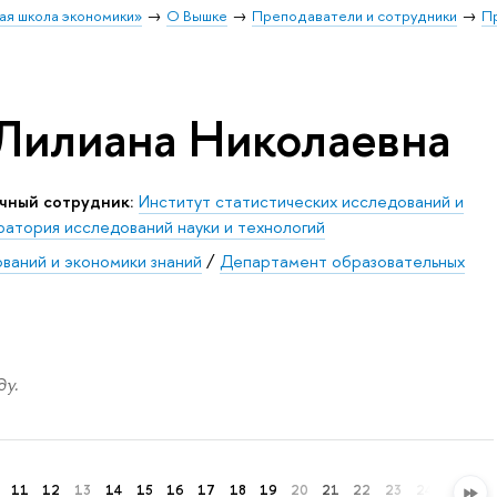
ая школа экономики»
О Вышке
Преподаватели и сотрудники
П
Лилиана Николаевна
чный сотрудник:
Институт статистических исследований и
атория исследований науки и технологий
ваний и экономики знаний
/
Департамент образовательных
у.
11
12
13
14
15
16
17
18
19
20
21
22
23
24
25
26