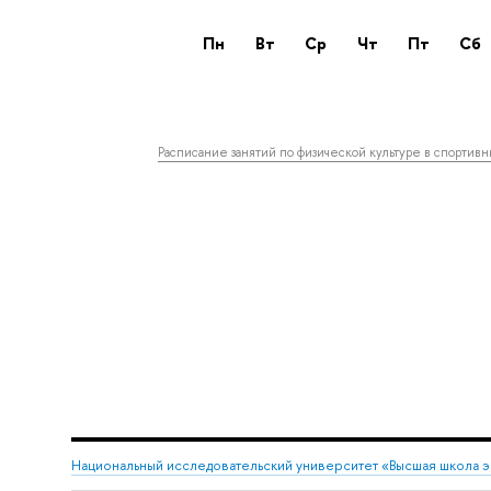
пн
вт
ср
чт
пт
сб
Расписание занятий по физической культуре в спортив
Национальный исследовательский университет «Высшая школа 