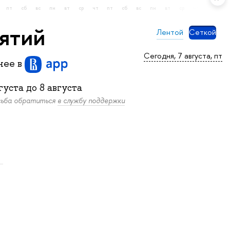
пт
сб
вс
пн
вт
ср
чт
пт
сб
вс
пн
вт
ср
чт
пт
сб
нятий
Лентой
Сеткой
Сегодня, 7 августа, пт
бнее
в
густа
до
8 августа
осьба обратиться
в службу поддержки
.