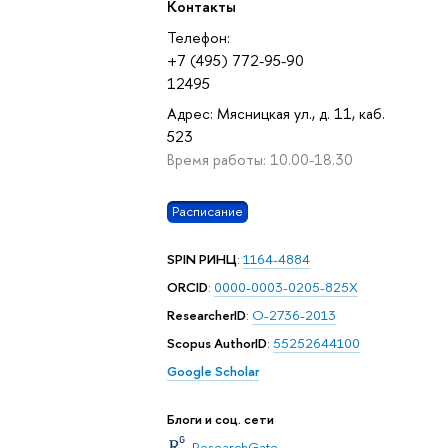
Контакты
вс
пн
вт
ср
чт
пт
сб
вс
пн
вт
ср
чт
пт
сб
вс
пн
Телефон:
октябрь 2026
+7 (495) 772-95-90
12495
Адрес: Мясницкая ул., д. 11, каб.
523
Время работы: 10.00-18.30
Расписание
SPIN РИНЦ
:
1164-4884
ORCID
:
0000-0003-0205-825X
ResearcherID
:
O-2736-2013
Scopus AuthorID
:
55252644100
Google Scholar
Блоги и соц. сети
ResearchGate