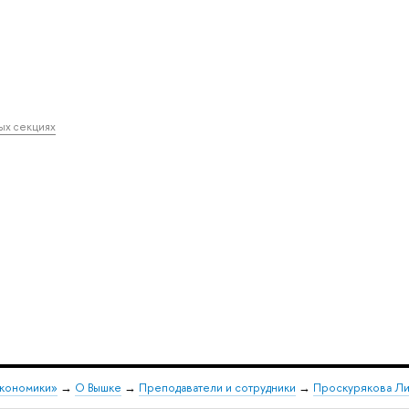
ных секциях
экономики»
→
О Вышке
→
Преподаватели и сотрудники
→
Проскурякова Ли