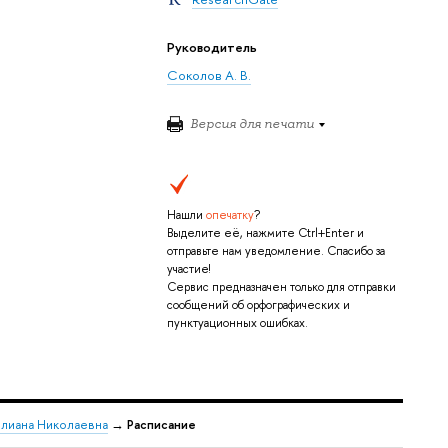
Руководитель
Соколов А. В.
Версия для печати
Нашли
опечатку
?
Выделите её, нажмите Ctrl+Enter и
отправьте нам уведомление. Спасибо за
участие!
Сервис предназначен только для отправки
сообщений об орфографических и
пунктуационных ошибках.
лиана Николаевна
→
Расписание