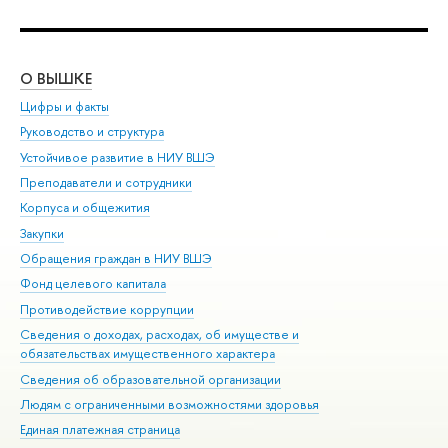
О ВЫШКЕ
ОБ
Цифры и факты
Ли
Руководство и структура
Дов
Устойчивое развитие в НИУ ВШЭ
Ол
Преподаватели и сотрудники
При
Корпуса и общежития
Вы
Закупки
При
Обращения граждан в НИУ ВШЭ
Ас
Фонд целевого капитала
До
Противодействие коррупции
Цен
Сведения о доходах, расходах, об имуществе и
Би
обязательствах имущественного характера
Об
Сведения об образовательной организации
Обр
Людям с ограниченными возможностями здоровья
Единая платежная страница