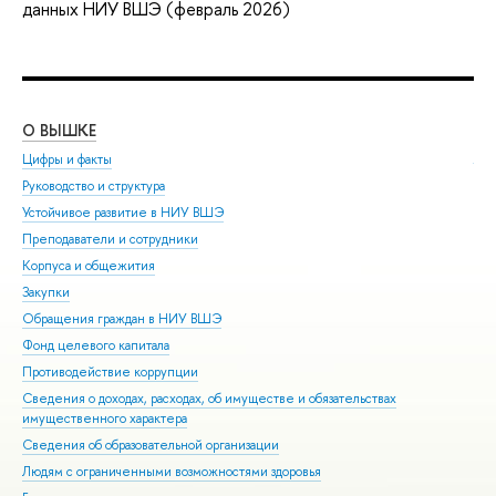
данных НИУ ВШЭ (февраль 2026)
О ВЫШКЕ
ОБ
Цифры и факты
Ли
Руководство и структура
Дов
Устойчивое развитие в НИУ ВШЭ
Ол
Преподаватели и сотрудники
При
Корпуса и общежития
Вы
Закупки
При
Обращения граждан в НИУ ВШЭ
Асп
Фонд целевого капитала
Доп
Противодействие коррупции
Цен
Сведения о доходах, расходах, об имуществе и обязательствах
Биз
имущественного характера
Обр
Сведения об образовательной организации
Обр
Людям с ограниченными возможностями здоровья