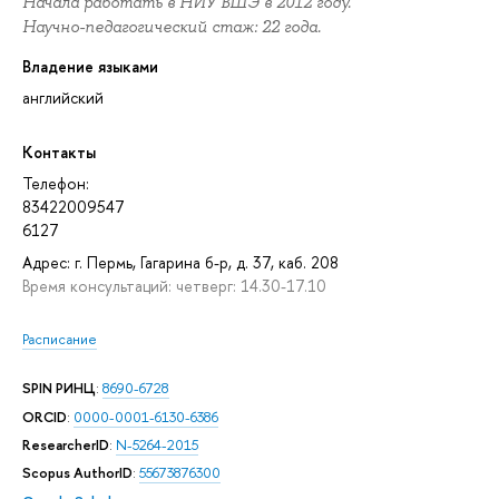
Начала работать в НИУ ВШЭ в 2012 году.
Научно-педагогический стаж: 22 года.
Владение языками
английский
Контакты
Телефон:
83422009547
6127
Адрес: г. Пермь, Гагарина б-р, д. 37, каб. 208
Время консультаций: четверг: 14.30-17.10
Расписание
SPIN РИНЦ
:
8690-6728
ORCID
:
0000-0001-6130-6386
ResearcherID
:
N-5264-2015
Scopus AuthorID
:
55673876300