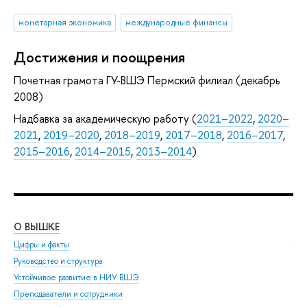
монетарная экономика
международные финансы
Достижения и поощрения
Почетная грамота ГУ-ВШЭ Пермский филиал (декабрь
2008)
Надбавка за академическую работу (
2021–2022
,
2020–
2021
,
2019–2020
,
2018–2019
,
2017–2018
,
2016–2017
,
2015–2016
,
2014–2015
,
2013–2014
)
О ВЫШКЕ
ОБ
Цифры и факты
Ли
Руководство и структура
Дов
Устойчивое развитие в НИУ ВШЭ
Ол
Преподаватели и сотрудники
При