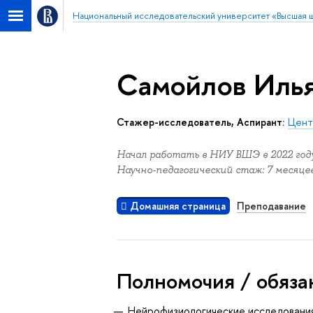
Национальный исследовательский университет «Высшая 
Самойлов Илья
Стажер-исследователь, Аспирант:
Центр
Начал работать в НИУ ВШЭ в 2022 году
Научно-педагогический стаж: 7 месяцев
Домашняя страница
Преподавание
Полномочия / обяза
Нейрофизиологические исследовани