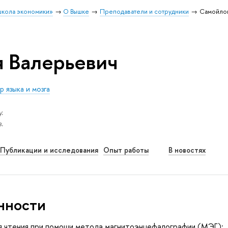
школа экономики»
О Вышке
Преподаватели и сотрудники
Самойлов
 Валерьевич
 языка и мозга
.
.
Публикации и исследования
Опыт работы
В новостях
нности
я чтения при помощи метода магнитоэнцефалографии (МЭГ):