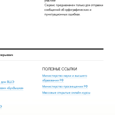
участие!
Сервис предназначен только для отправки
сообщений об орфографических и
пунктуационных ошибках.
лерьевич
ПОЛЕЗНЫЕ ССЫЛКИ
Министерство науки и высшего
образования РФ
й дом ВШЭ
Министерство просвещения РФ
азин «БукВышка»
Массовые открытые онлайн-курсы
ШЭ