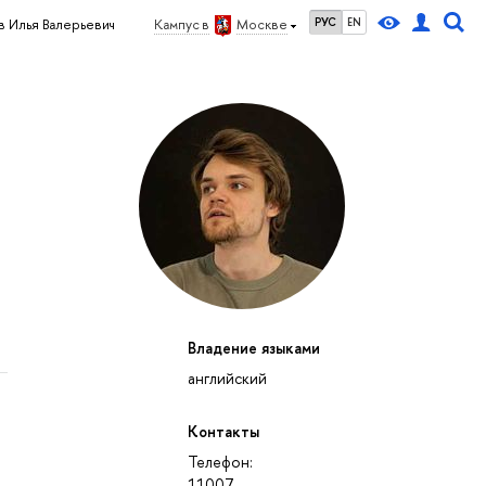
РУС
EN
 Илья Валерьевич
Кампус в
Москве
Владение языками
английский
Контакты
Телефон:
11007