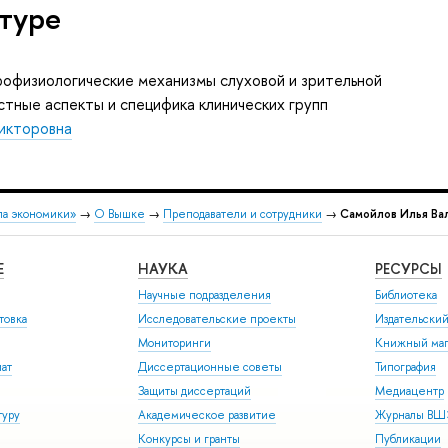
туре
офизиологические механизмы слуховой и зрительной
стные аспекты и специфика клинических групп
Викторовна
ла экономики»
→
О Вышке
→
Преподаватели и сотрудники
→
Самойлов Илья Ва
Е
НАУКА
РЕСУРСЫ
Научные подразделения
Библиотека
товка
Исследовательские проекты
Издательски
Мониторинги
Книжный маг
иат
Диссертационные советы
Типография
Защиты диссертаций
Медиацентр
туру
Академическое развитие
Журналы В
Конкурсы и гранты
Публикации