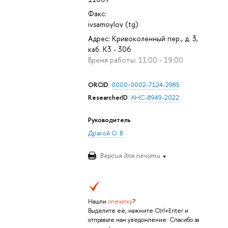
Факс:
ivsamoylov (tg)
Адрес: Кривоколенный пер., д. 3,
каб. К3 - 306
Время работы: 11:00 - 19:00
ORCID
:
0000-0002-7124-2985
ResearcherID
:
AHC-8949-2022
Руководитель
Драгой О. В.
Версия для печати
Нашли
опечатку
?
Выделите её, нажмите Ctrl+Enter и
отправьте нам уведомление. Спасибо за