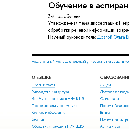
Обучение в аспиран
3-й год обучения
Утвержденная тема диссертации: Нейр
обработки речевой информации: возра
Научный руководитель:
Драгой Ольга 
Национальный исследовательский университет «Высшая шко
О ВЫШКЕ
ОБРАЗОВАНИ
Цифры и факты
Лицей
Руководство и структура
Довузовская подго
Устойчивое развитие в НИУ ВШЭ
Олимпиады
Преподаватели и сотрудники
Прием в бакалавр
Корпуса и общежития
Вышка+
Закупки
Прием в магистра
Обращения граждан в НИУ ВШЭ
Аспирантура