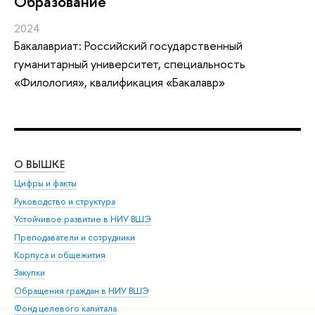
Oбразование
2024
Бакалавриат: Российский государственный
гуманитарный университет, специальность
«Филология», квалификация «Бакалавр»
О ВЫШКЕ
ОБ
Цифры и факты
Ли
Руководство и структура
Дов
Устойчивое развитие в НИУ ВШЭ
Ол
Преподаватели и сотрудники
При
Корпуса и общежития
Вы
Закупки
При
Обращения граждан в НИУ ВШЭ
Ас
Фонд целевого капитала
До