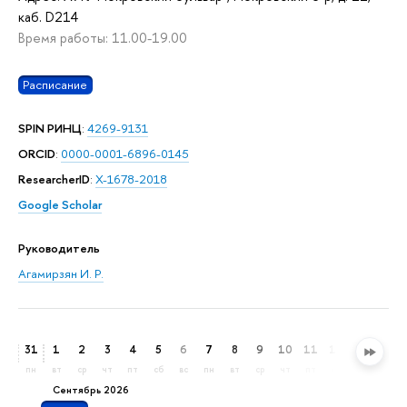
каб. D214
Время работы: 11.00-19.00
Расписание
SPIN РИНЦ
:
4269-9131
ORCID
:
0000-0001-6896-0145
ResearcherID
:
X-1678-2018
Google Scholar
Руководитель
Агамирзян И. Р.
31
1
2
3
4
5
6
7
8
9
10
11
12
13
14
пн
вт
ср
чт
пт
сб
вс
пн
вт
ср
чт
пт
сб
вс
пн
сентябрь 2026