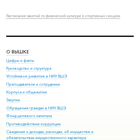
Расписание занятий по физической культуре в спортивных секциях
О ВЫШКЕ
ОБ
Цифры и факты
Ли
Руководство и структура
Дов
Устойчивое развитие в НИУ ВШЭ
Ол
Преподаватели и сотрудники
При
Корпуса и общежития
Вы
Закупки
При
Обращения граждан в НИУ ВШЭ
Ас
Фонд целевого капитала
До
Противодействие коррупции
Цен
Сведения о доходах, расходах, об имуществе и
Би
обязательствах имущественного характера
Об