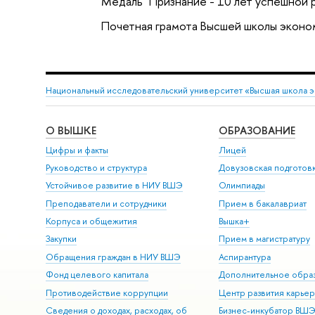
Медаль "Признание - 10 лет успешной
Почетная грамота Высшей школы эконо
Национальный исследовательский университет «Высшая школа 
О ВЫШКЕ
ОБРАЗОВАНИЕ
Цифры и факты
Лицей
Руководство и структура
Довузовская подготов
Устойчивое развитие в НИУ ВШЭ
Олимпиады
Преподаватели и сотрудники
Прием в бакалавриат
Корпуса и общежития
Вышка+
Закупки
Прием в магистратуру
Обращения граждан в НИУ ВШЭ
Аспирантура
Фонд целевого капитала
Дополнительное обра
Противодействие коррупции
Центр развития карье
Сведения о доходах, расходах, об
Бизнес-инкубатор ВШ