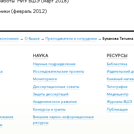
 работы" НИУ ВШЭ (март 2018)
мики (февраль 2012)
экономики»
→
О Вышке
→
Преподаватели и сотрудники
→
Буканова Татьяна
НАУКА
РЕСУРСЫ
Научные подразделения
Библиотека
ка
Исследовательские проекты
Издательский 
Мониторинги
Книжный магаз
Диссертационные советы
Типография
Защиты диссертаций
Медиацентр
Академическое развитие
Журналы ВШЭ
Конкурсы и гранты
Публикации
зование
Внешние научно-информационные
ресурсы
ры
Э