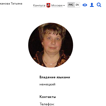
канова Татьяна
Кампус в
Москве
РУС
EN
Владение языками
немецкий
Контакты
Телефон: