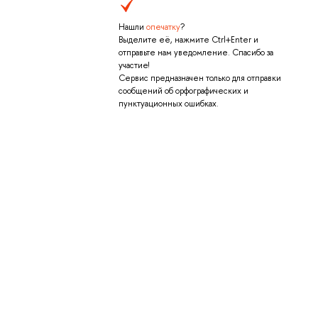
Нашли
опечатку
?
Выделите её, нажмите Ctrl+Enter и
отправьте нам уведомление. Спасибо за
участие!
Сервис предназначен только для отправки
сообщений об орфографических и
пунктуационных ошибках.