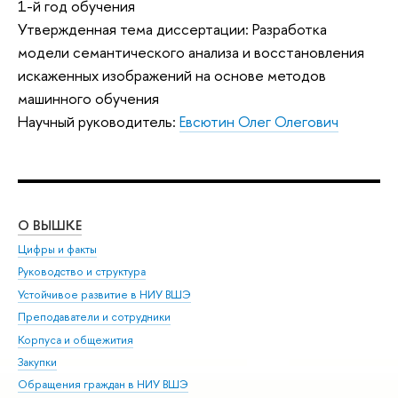
1-й год обучения
Утвержденная тема диссертации: Разработка
модели семантического анализа и восстановления
искаженных изображений на основе методов
машинного обучения
Научный руководитель:
Евсютин Олег Олегович
О ВЫШКЕ
ОБ
Цифры и факты
Ли
Руководство и структура
Дов
Устойчивое развитие в НИУ ВШЭ
Ол
Преподаватели и сотрудники
При
Корпуса и общежития
Вы
Закупки
При
Обращения граждан в НИУ ВШЭ
Ас