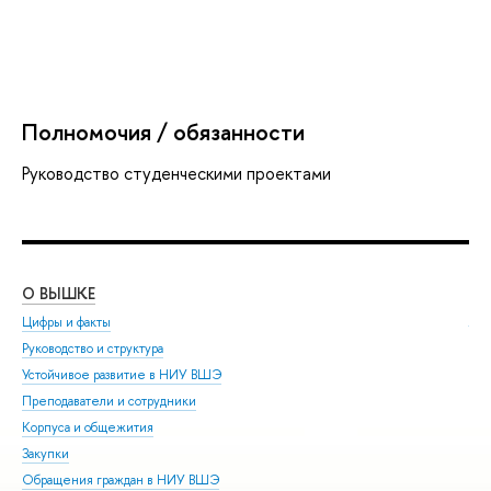
Полномочия / обязанности
Руководство студенческими проектами
О ВЫШКЕ
ОБ
Цифры и факты
Ли
Руководство и структура
Дов
Устойчивое развитие в НИУ ВШЭ
Ол
Преподаватели и сотрудники
При
Корпуса и общежития
Вы
Закупки
При
Обращения граждан в НИУ ВШЭ
Асп