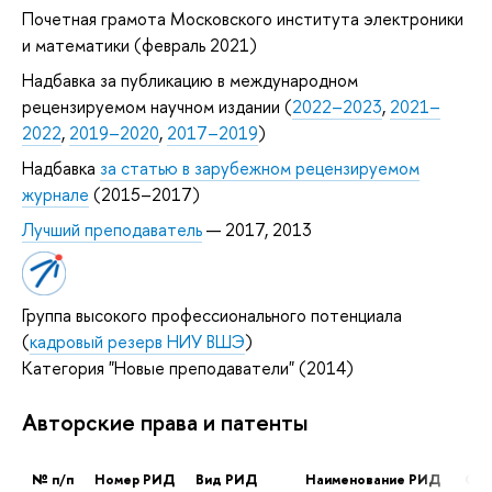
Почетная грамота Московского института электроники
и математики (февраль 2021)
Надбавка за публикацию в международном
рецензируемом научном издании (
2022–2023
,
2021–
2022
,
2019–2020
,
2017–2019
)
Надбавка
за статью в зарубежном рецензируемом
журнале
(2015–2017)
Лучший преподаватель
— 2017, 2013
Группа высокого профессионального потенциала
(
кадровый резерв НИУ ВШЭ
)
Категория "Новые преподаватели" (2014)
Авторские права и патенты
№ п/п
Номер РИД
Вид РИД
Наименование РИД
Све