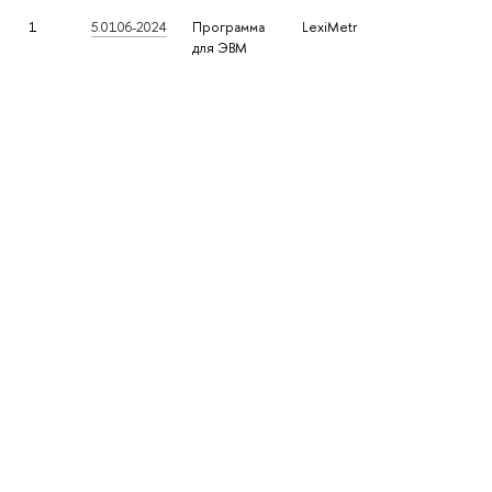
1
5.0106-2024
Программа
LexiMetr
для ЭВМ