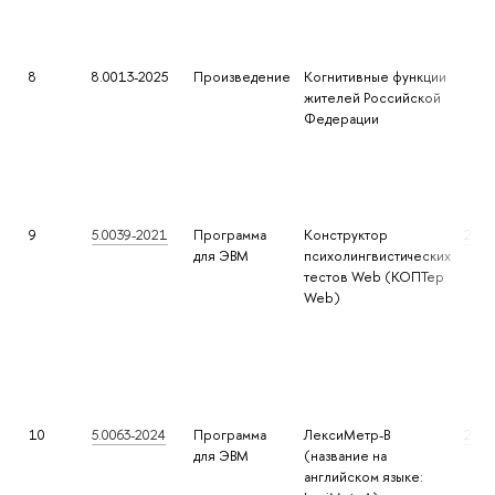
8
8.0013-2025
Произведение
Когнитивные функции
жителей Российской
Федерации
9
5.0039-2021
Программа
Конструктор
2021
для ЭВМ
психолингвистических
тестов Web (КОПТер
Web)
10
5.0063-2024
Программа
ЛексиМетр-В
202
для ЭВМ
(название на
английском языке: