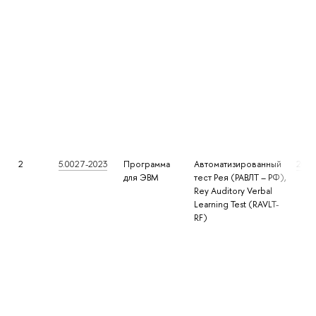
2
5.0027-2023
Программа
Автоматизированный
2023
для ЭВМ
тест Рея (РАВЛТ – РФ),
Rey Auditory Verbal
Learning Test (RAVLT-
RF)