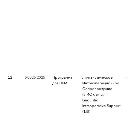
12
5.0025-2025
Программа
Лингвистическое
2025
для ЭВМ
Интраоперационное
Сопровождение
(ЛИС), англ. -
Linguistic
Intraoperative Support
(LIS)