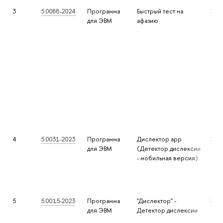
3
5.0088-2024
Программа
Быстрый тест на
202
для ЭВМ
афазию
4
5.0031-2023
Программа
Дислектор app
2023
для ЭВМ
(Детектор дислексии
- мобильная версия)
5
5.0015-2023
Программа
"Дислектор" -
2023
для ЭВМ
Детектор дислексии