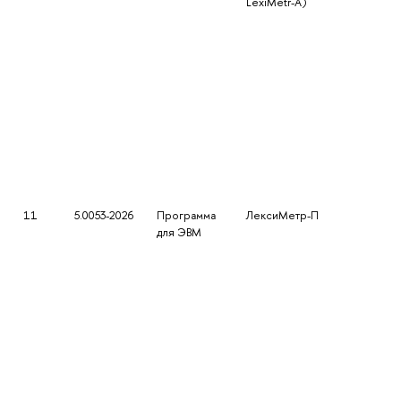
LexiMetr-A)
11
5.0053-2026
Программа
ЛексиМетр-П
для ЭВМ