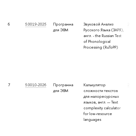
6
5.0019-2025
Программа
Звуковой Анализ
2025
для ЭВМ
Русского Языка (ЗАРЯ),
англ. - the Russian Test
of Phonological
Processing (RuToPP)
7
5.0010-2026
Программа
Калькулятор
2026
для ЭВМ
сложности текстов
для малоресурсных
языков, англ. — Text
complexity calculator
for low-resource
languages