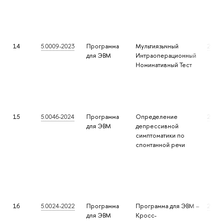
14
5.0009-2023
Программа
Мультиязычный
2023
для ЭВМ
Интраоперационный
Номинативный Тест
15
5.0046-2024
Программа
Определение
2024
для ЭВМ
депрессивной
симптоматики по
спонтанной речи
16
5.0024-2022
Программа
Программа для ЭВМ –
2022
для ЭВМ
Кросс-