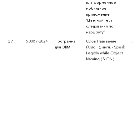
платформенное
мобильное
приложение
"Цветной тест
следования по
маршруту"
17
5.0087-2024
Программа
Слов Называние
2024
для ЭВМ
(СлоН), англ. - Speak
Legibly while Object
Naming (SLON)