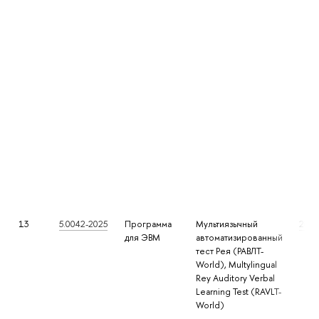
13
5.0042-2025
Программа
Мультиязычный
2025
для ЭВМ
автоматизированный
тест Рея (РАВЛТ-
World), Multylingual
Rey Auditory Verbal
Learning Test (RAVLT-
World)