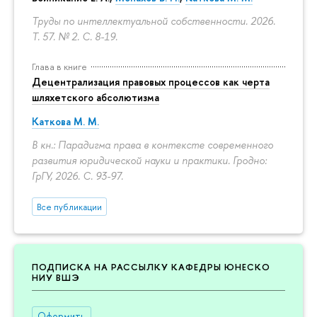
Труды по интеллектуальной собственности. 2026.
Т. 57. № 2.
С. 8-19.
Глава в книге
Децентрализация правовых процессов как черта
шляхетского абсолютизма
Каткова М. М.
В кн.: Парадигма права в контексте современного
развития юридической науки и практики. Гродно:
ГрГУ, 2026.
С. 93-97.
Все публикации
ПОДПИСКА НА РАССЫЛКУ КАФЕДРЫ ЮНЕСКО
НИУ ВШЭ
Оформить