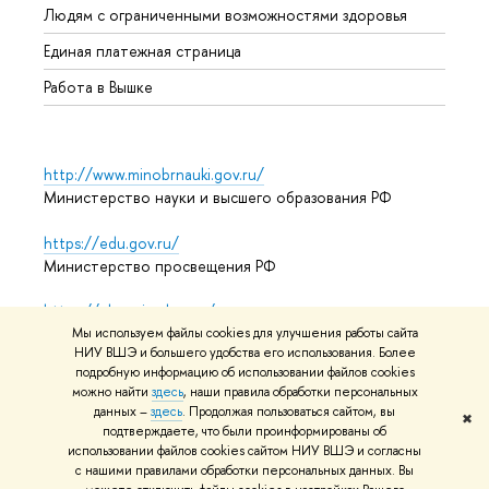
Людям с ограниченными возможностями здоровья
Единая платежная страница
Работа в Вышке
http://www.minobrnauki.gov.ru/
Министерство науки и высшего образования РФ
https://edu.gov.ru/
Министерство просвещения РФ
https://elearning.hse.ru/mooc
Массовые открытые онлайн-курсы
Мы используем файлы cookies для улучшения работы сайта
НИУ ВШЭ и большего удобства его использования. Более
подробную информацию об использовании файлов cookies
можно найти
здесь
, наши правила обработки персональных
данных –
здесь
. Продолжая пользоваться сайтом, вы
© НИУ ВШЭ 1993–2026
Адреса и контакты
Условия
✖
подтверждаете, что были проинформированы об
использования материалов
Политика конфиденциальности
использовании файлов cookies сайтом НИУ ВШЭ и согласны
Карта сайта
с нашими правилами обработки персональных данных. Вы