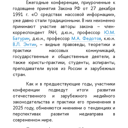
Ежегодные конференции, приуроченные к
годовщине принятия Закона РФ от 27 декабря
1991 г. «О средствах массовой информации»,
уже давно стали традиционными. В них неизменно
принимают участие авторы закона – член-
корреспондент РАН, д.ю.н., профессор
Ю.М.
Батурин
, д.ю.н., профессор
М.А. Федотов
, к.ю.н.
В.Л. Энтин
, – видные правоведы, теоретики и
практики массовых коммуникаций,
государственные и общественные деятели, а
также юристы-практики, студенты, аспиранты,
преподаватели вузов из России и зарубежных
стран.
Как и в предшествующие годы, участники
конференции подведут итоги развития
отечественного и зарубежного медийного
законодательства и практики его применения в
2025 году, обменяются мнениями о тенденциях и
перспективах развития медиаправа в
современном мире.