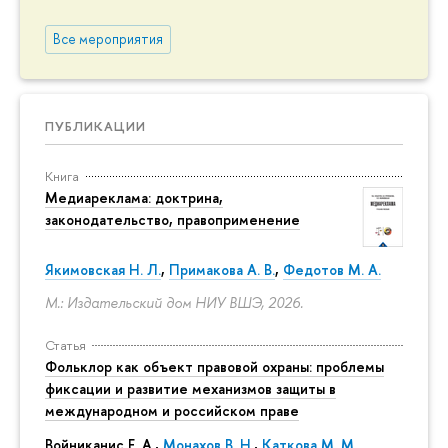
Все мероприятия
ПУБЛИКАЦИИ
Книга
Медиареклама: доктрина,
законодательство, правоприменение
Якимовская Н. Л.
,
Примакова А. В.
,
Федотов М. А.
М.: Издательский дом НИУ ВШЭ, 2026.
Статья
Фольклор как объект правовой охраны: проблемы
фиксации и развитие механизмов защиты в
международном и российском праве
Войниканис Е. А.,
Монахов В. Н.
,
Каткова М. М.