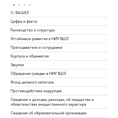
О ВЫШКЕ
ОБР
Цифры и факты
Лице
Руководство и структура
Довуз
Устойчивое развитие в НИУ ВШЭ
Олим
Преподаватели и сотрудники
Прием
Корпуса и общежития
Вышк
Закупки
Прием
Обращения граждан в НИУ ВШЭ
Аспир
Фонд целевого капитала
Допол
Противодействие коррупции
Центр
Сведения о доходах, расходах, об имуществе и
Бизне
обязательствах имущественного характера
Образ
Сведения об образовательной организации
Обрат