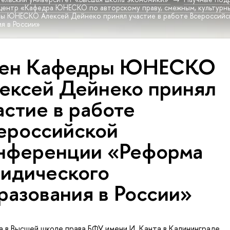
 центр «Кафедра ЮНЕСКО по авторскому праву, смежным, культур
ы ЮНЕСКО Алексей Дейнеко принял участие в работе Всероссий
я в России»
ен Кафедры ЮНЕСКО
ексей Дейнеко принял
астие в работе
ероссийской
нференции «Реформа
идического
разования в России»
а в Высшей школе права БФУ имени И. Канта в Калининграде