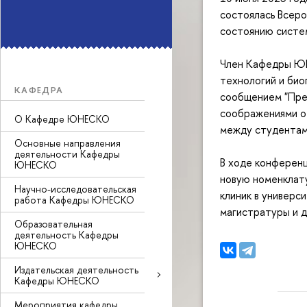
состоялась Всеро
состоянию систем
Член Кафедры ЮН
технологий и би
КАФЕДРА
сообщением "Преп
соображениями о
О Кафедре ЮНЕСКО
между студентам
Основные направления
деятельности Кафедры
В ходе конферен
ЮНЕСКО
новую номенклату
Научно-исследовательская
клиник в универс
работа Кафедры ЮНЕСКО
магистратуры и д
Образовательная
деятельность Кафедры
ЮНЕСКО
Издательская деятельность
Кафедры ЮНЕСКО
Мероприятия кафедры