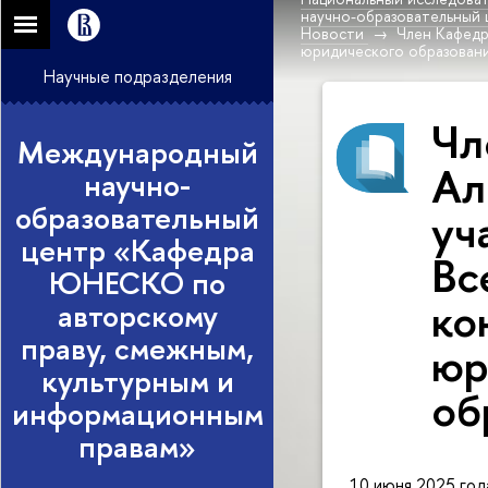
научно-образовательный
Новости
Член Кафедр
юридического образовани
Научные подразделения
Чл
Международный
Ал
научно-
образовательный
уч
центр «Кафедра
Вс
ЮНЕСКО по
ко
авторскому
праву, смежным,
юр
культурным и
об
информационным
правам»
10 июня 2025 год