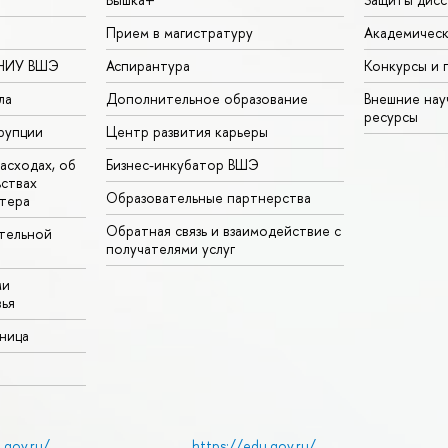
Прием в магистратуру
Академическ
 НИУ ВШЭ
Аспирантура
Конкурсы и 
ла
Дополнительное образование
Внешние на
ресурсы
рупции
Центр развития карьеры
асходах, об
Бизнес-инкубатор ВШЭ
ьствах
Образовательные партнерства
тера
Обратная связь и взаимодействие с
тельной
получателями услуг
ми
ья
аница
.gov.ru/
https://edu.gov.ru/