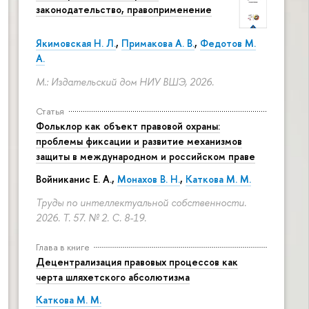
законодательство, правоприменение
Якимовская Н. Л.
,
Примакова А. В.
,
Федотов М.
А.
М.: Издательский дом НИУ ВШЭ, 2026.
Статья
Фольклор как объект правовой охраны:
проблемы фиксации и развитие механизмов
защиты в международном и российском праве
Войниканис Е. А.,
Монахов В. Н.
,
Каткова М. М.
Труды по интеллектуальной собственности.
2026. Т. 57. № 2.
С. 8-19.
Глава в книге
Децентрализация правовых процессов как
черта шляхетского абсолютизма
Каткова М. М.