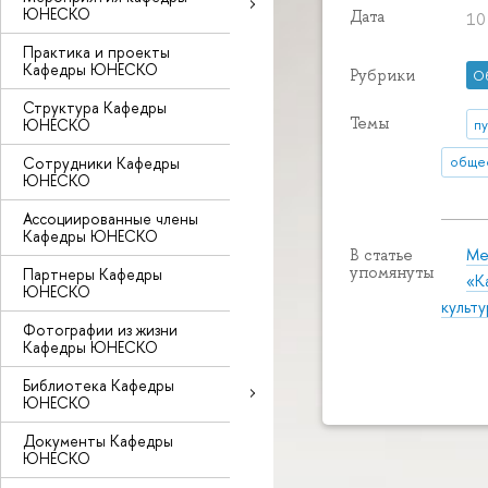
ЮНЕСКО
Дата
10
Практика и проекты
Кафедры ЮНЕСКО
Рубрики
О
Структура Кафедры
Темы
ЮНЕСКО
п
Сотрудники Кафедры
общес
ЮНЕСКО
Ассоциированные члены
Кафедры ЮНЕСКО
Ме
В статье
упомянуты
Партнеры Кафедры
«К
ЮНЕСКО
культ
Фотографии из жизни
Кафедры ЮНЕСКО
Библиотека Кафедры
ЮНЕСКО
Документы Кафедры
ЮНЕСКО