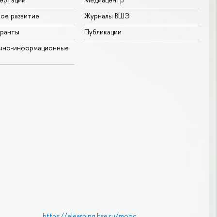
ое развитие
Журналы ВШЭ
гранты
Публикации
учно-информационные
https://elearning.hse.ru/mooc