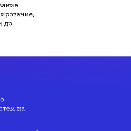
вание
мирование,
 др.
по
стем на