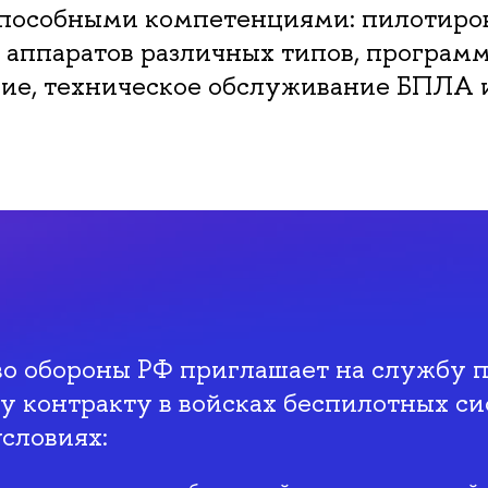
пособными компетенциями: пилотиро
 аппаратов различных типов, програм
ие, техническое обслуживание БПЛА и
о обороны РФ приглашает на службу 
 контракту в войсках беспилотных си
словиях: