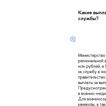
Какие выпл
службы?
Министерство 
региональной 
млн рублей, в
за службу в з
правительство
выплаты за вып
Предусмотрено
в военно-меди
Для военнослу
каникулы, а т