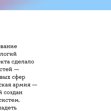
ование
ологий
кта сделало
стей —
евых сфер
ская армия —
й создан
систем.
ладеть