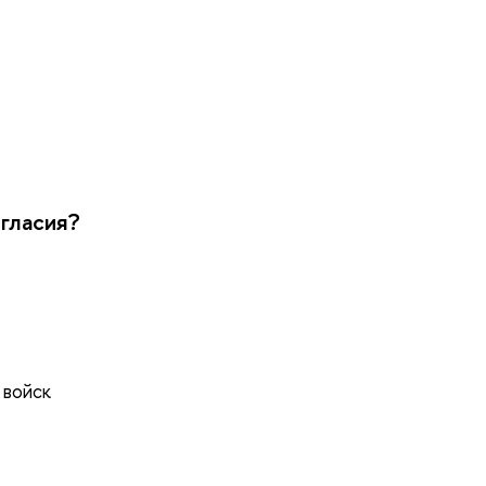
огласия?
 войск