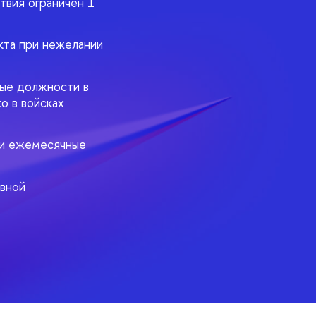
твия ограничен 1
кта при нежелании
ные должности в
о в войсках
 и ежемесячные
овной