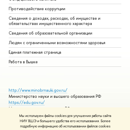
Противодействие коррупции
Ц
Сведения о доходах, расходах, об имуществе и
Б
обязательствах имущественного характера
О
Сведения об образовательной организации
О
Людям с ограниченными возможностями здоровья
Единая платежная страница
Работа в Вышке
http://www.minobrnauki.gov.ru/
Министерство науки и высшего образования РФ
https://edu.gov.ru/
Министерство просвещения РФ
https://elearning.hse.ru/mooc
Мы используем файлы cookies для улучшения работы сайта
Массовые открытые онлайн-курсы
НИУ ВШЭ и большего удобства его использования. Более
подробную информацию об использовании файлов cookies