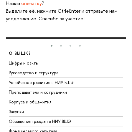
Нашли
опечатку
?
Выделите её, нажмите Ctrl+Enter и отправьте нам
уведомление. Спасибо за участие!
О ВЫШКЕ
Цифры и факты
Л
Руководство и структура
Д
Устойчивое развитие в НИУ ВШЭ
О
Преподаватели и сотрудники
П
Корпуса и общежития
В
Закупки
П
Обращения граждан в НИУ ВШЭ
А
Фонд целевого капитала
Д