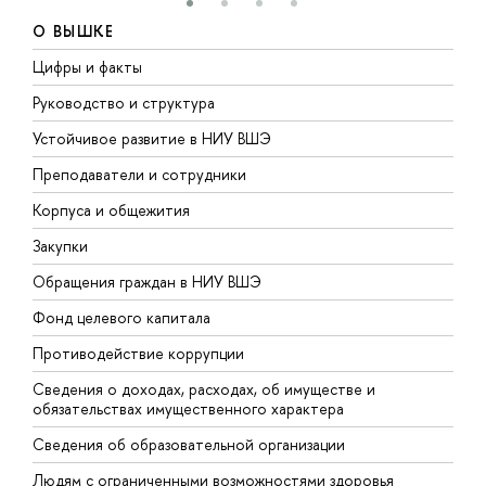
О ВЫШКЕ
Цифры и факты
Л
Руководство и структура
Д
Устойчивое развитие в НИУ ВШЭ
О
Преподаватели и сотрудники
П
Корпуса и общежития
В
Закупки
П
Обращения граждан в НИУ ВШЭ
А
Фонд целевого капитала
Д
Противодействие коррупции
Ц
Сведения о доходах, расходах, об имуществе и
Б
обязательствах имущественного характера
О
Сведения об образовательной организации
О
Людям с ограниченными возможностями здоровья