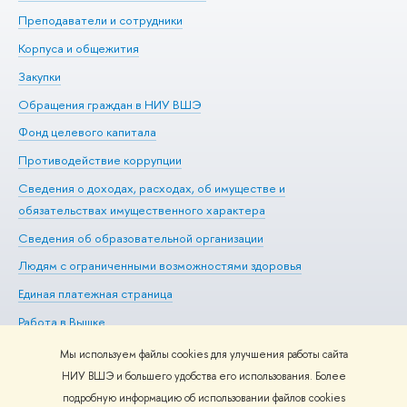
Преподаватели и сотрудники
Пр
Корпуса и общежития
Вы
Закупки
Пр
Обращения граждан в НИУ ВШЭ
Ас
Фонд целевого капитала
До
Противодействие коррупции
Це
Сведения о доходах, расходах, об имуществе и
Би
обязательствах имущественного характера
Об
Сведения об образовательной организации
Обр
Людям с ограниченными возможностями здоровья
Единая платежная страница
Работа в Вышке
Мы используем файлы cookies для улучшения работы сайта
НИУ ВШЭ и большего удобства его использования. Более
подробную информацию об использовании файлов cookies
Редактору