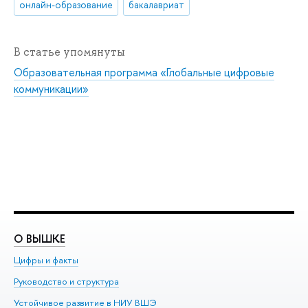
онлайн-образование
бакалавриат
В статье упомянуты
Образовательная программа «Глобальные цифровые
коммуникации»
О ВЫШКЕ
О
Цифры и факты
Ли
Руководство и структура
До
Устойчивое развитие в НИУ ВШЭ
Ол