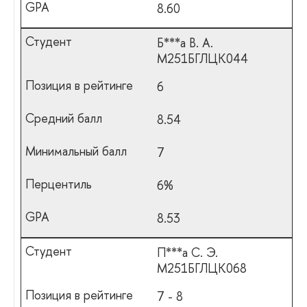
8.60
Б***а В. А.
М251БГЛЦК044
6
8.54
7
6%
8.53
П***а С. Э.
М251БГЛЦК068
7 - 8