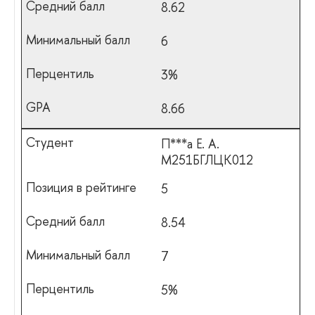
8.62
6
3%
8.66
П***а Е. А.
М251БГЛЦК012
5
8.54
7
5%