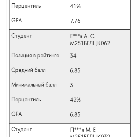
41%
7.76
Е***а А. С.
М251БГЛЦК062
34
6.85
3
42%
6.85
П***я М. Е.
М251БГЛЦК032