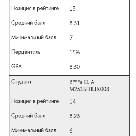
13
8.31
7
15%
8.30
В***а О. А.
М251БГЛЦК008
14
8.23
6