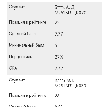
Б***к А. Д.
М251БГЛЦК070
22
7.77
6
27%
7.72
К***а М. В.
М251БГЛЦК030
23