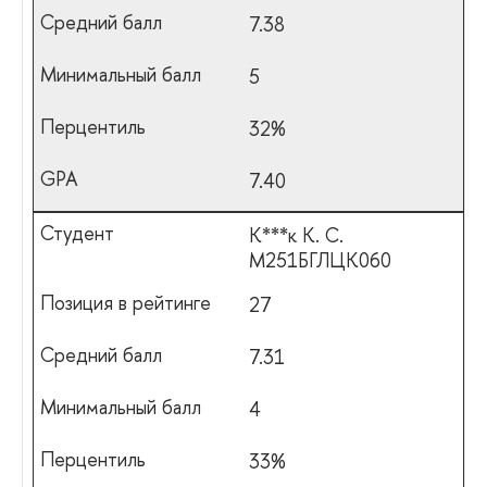
7.38
5
32%
7.40
К***к К. С.
М251БГЛЦК060
27
7.31
4
33%