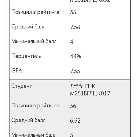
35
7.58
4
44%
7.55
Л***в П. К.
М251БГЛЦК017
36
6.62
5