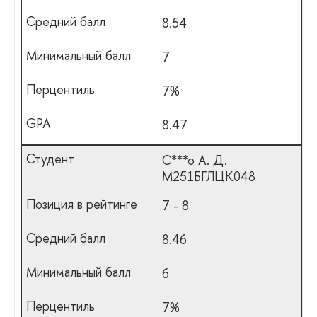
8.54
7
7%
8.47
С***о А. Д.
М251БГЛЦК048
7 - 8
8.46
6
7%