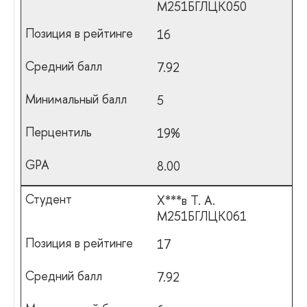
М251БГЛЦК050
16
7.92
5
19%
8.00
Х***в Т. А.
М251БГЛЦК061
17
7.92