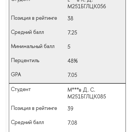
М251БГЛЦК056
38
7.25
5
48%
7.05
М***в Д. С.
М251БГЛЦК085
39
7.08