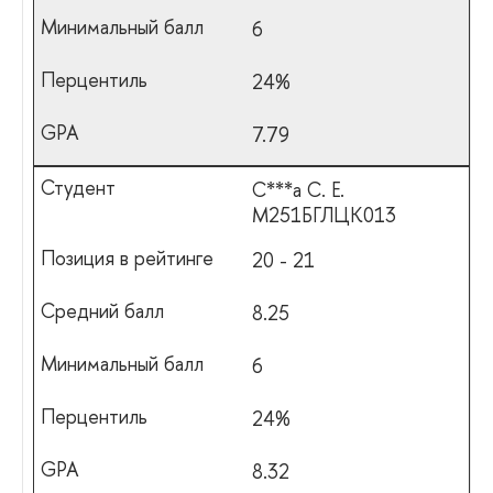
6
24%
7.79
С***а С. Е.
М251БГЛЦК013
20 - 21
8.25
6
24%
8.32