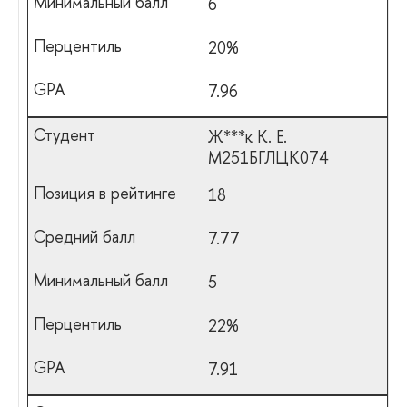
6
20%
7.96
Ж***к К. Е.
М251БГЛЦК074
18
7.77
5
22%
7.91