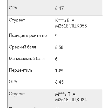
8.47
К***в Б. А.
М251БГЛЦК055
9
8.38
6
10%
8.45
М***ь Т. А.
М251БГЛЦК084