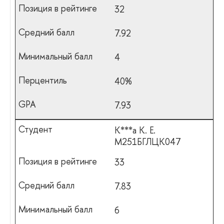
32
7.92
4
40%
7.93
К***а К. Е.
М251БГЛЦК047
33
7.83
6