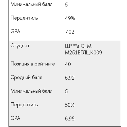
5
49%
7.02
Щ***а С. М.
М251БГЛЦК009
40
6.92
5
50%
6.95