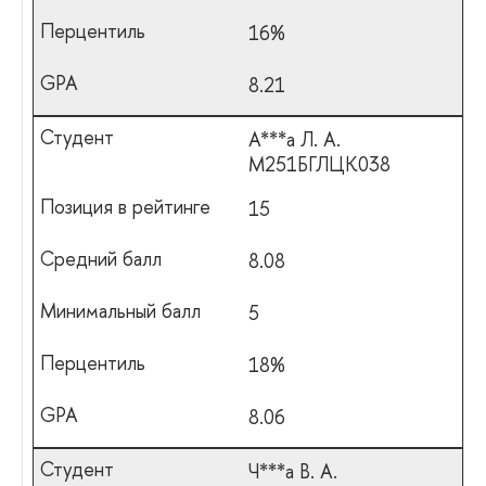
16%
8.21
А***а Л. А.
М251БГЛЦК038
15
8.08
5
18%
8.06
Ч***а В. А.