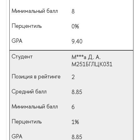
8
0%
9.40
М***а Д. А.
М251БГЛЦК031
2
8.85
6
1%
8.85