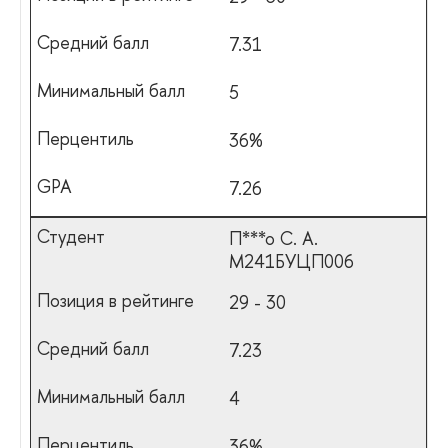
7.31
5
36%
7.26
П***о С. А.
М241БУЦП006
29 - 30
7.23
4
36%