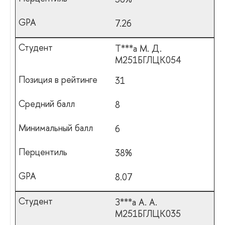
7.26
Т***а М. Д.
М251БГЛЦК054
31
8
6
38%
8.07
З***а А. А.
М251БГЛЦК035