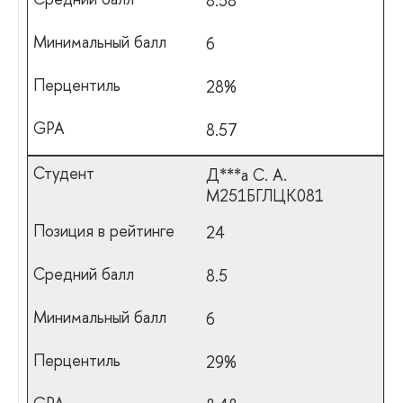
8.58
6
28%
8.57
Д***а С. А.
М251БГЛЦК081
24
8.5
6
29%