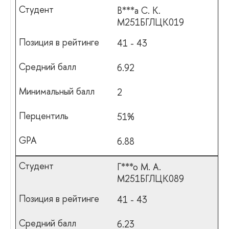
В***а С. К.
М251БГЛЦК019
41 - 43
6.92
2
51%
6.88
Г***о М. А.
М251БГЛЦК089
41 - 43
6.23