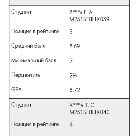
В***а Е. А.
М251БГЛЦК039
3
8.69
7
2%
8.72
К***а Т. С.
М251БГЛЦК040
4