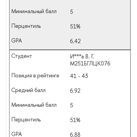
5
51%
6.42
И***а В. Г.
М251БГЛЦК076
41 - 43
6.92
5
51%
6.88