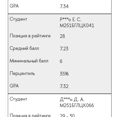
7.34
Р***о Е. С.
М251БГЛЦК041
28
7.23
6
35%
7.32
Д***н Д. А.
М251БГЛЦК066
29 - 30