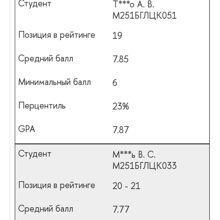
Т***о А. В.
М251БГЛЦК051
19
7.85
6
23%
7.87
М***ь В. С.
М251БГЛЦК033
20 - 21
7.77