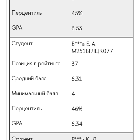
45%
6.53
Б***а Е. А.
М251БГЛЦК077
37
6.31
4
46%
6.34
Е***а К. Д.