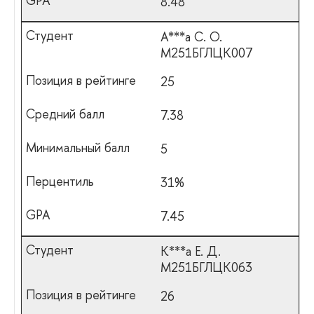
8.48
А***а С. О.
М251БГЛЦК007
25
7.38
5
31%
7.45
К***а Е. Д.
М251БГЛЦК063
26