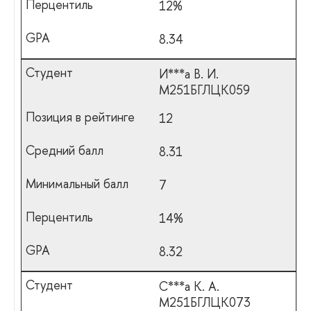
12%
8.34
И***а В. И.
М251БГЛЦК059
12
8.31
7
14%
8.32
С***а К. А.
М251БГЛЦК073