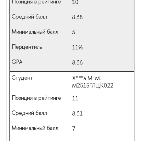
10
8.38
5
11%
8.36
Х***а М. М.
М251БГЛЦК022
11
8.31
7