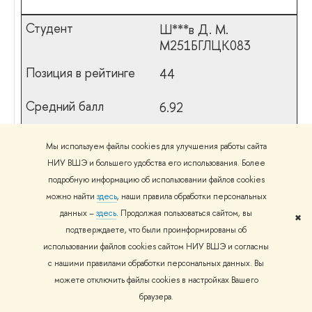
Ш***в Д. М.
М251БГЛЦК083
44
6.92
5
Мы используем файлы cookies для улучшения работы сайта
НИУ ВШЭ и большего удобства его использования. Более
55%
подробную информацию об использовании файлов cookies
можно найти
здесь
, наши правила обработки персональных
6.86
данных –
здесь
. Продолжая пользоваться сайтом, вы
✖
подтверждаете, что были проинформированы об
Н***н И. Л.
использовании файлов cookies сайтом НИУ ВШЭ и согласны
М251БГЛЦК079
с нашими правилами обработки персональных данных. Вы
можете отключить файлы cookies в настройках Вашего
45
браузера.