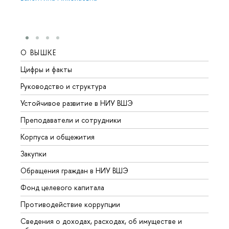
О ВЫШКЕ
ОБР
Цифры и факты
Лице
Руководство и структура
Довуз
Устойчивое развитие в НИУ ВШЭ
Олим
Преподаватели и сотрудники
Прием
Корпуса и общежития
Вышк
Закупки
Прием
Обращения граждан в НИУ ВШЭ
Аспир
Фонд целевого капитала
Допол
Противодействие коррупции
Центр
Сведения о доходах, расходах, об имуществе и
Бизне