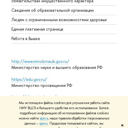
обязательствах имущественного характера
Образ
Сведения об образовательной организации
Обрат
Людям с ограниченными возможностями здоровья
Единая платежная страница
Работа в Вышке
http://www.minobrnauki.gov.ru/
Министерство науки и высшего образования РФ
https://edu.gov.ru/
Министерство просвещения РФ
https://elearning.hse.ru/mooc
Массовые открытые онлайн-курсы
Мы используем файлы cookies для улучшения работы сайта
НИУ ВШЭ и большего удобства его использования. Более
подробную информацию об использовании файлов cookies
можно найти
здесь
, наши правила обработки персональных
данных –
здесь
. Продолжая пользоваться сайтом, вы
© НИУ ВШЭ 1993–2026
Адреса и контакты
Условия
✖