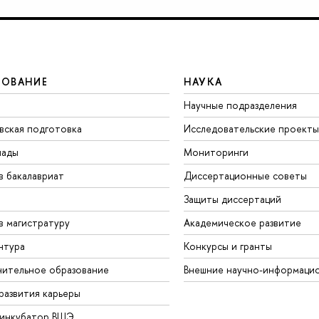
ЗОВАНИЕ
НАУКА
Научные подразделения
вская подготовка
Исследовательские проекты
иады
Мониторинги
в бакалавриат
Диссертационные советы
Защиты диссертаций
в магистратуру
Академическое развитие
нтура
Конкурсы и гранты
ительное образование
Внешние научно-информаци
развития карьеры
-инкубатор ВШЭ