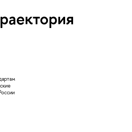
траектория
дартам
тские
России