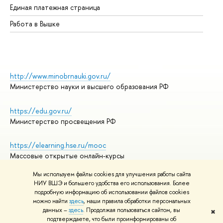
Единая платежная страница
Работа в Вышке
http://www.minobrnauki.gov.ru/
Министерство науки и высшего образования РФ
https://edu.gov.ru/
Министерство просвещения РФ
https://elearning.hse.ru/mooc
Массовые открытые онлайн-курсы
Мы используем файлы cookies для улучшения работы сайта
НИУ ВШЭ и большего удобства его использования. Более
подробную информацию об использовании файлов cookies
© НИУ ВШЭ 1993–2026
Адреса и контакты
можно найти
здесь
, наши правила обработки персональных
Условия использования материалов
данных –
здесь
. Продолжая пользоваться сайтом, вы
✖
подтверждаете, что были проинформированы об
Политика конфиденциальности