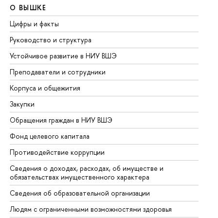
О ВЫШКЕ
О
Цифры и факты
Ли
Руководство и структура
До
Устойчивое развитие в НИУ ВШЭ
Ол
Преподаватели и сотрудники
Пр
Корпуса и общежития
Вы
Закупки
Пр
Обращения граждан в НИУ ВШЭ
Ас
Фонд целевого капитала
До
Противодействие коррупции
Це
Сведения о доходах, расходах, об имуществе и
Би
обязательствах имущественного характера
Об
Сведения об образовательной организации
Об
Людям с ограниченными возможностями здоровья