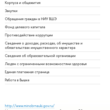
Корпуса и общежития
Вы
Закупки
Пр
Обращения граждан в НИУ ВШЭ
Ас
Фонд целевого капитала
До
Противодействие коррупции
Це
Сведения о доходах, расходах, об имуществе и
Би
обязательствах имущественного характера
Об
Сведения об образовательной организации
Об
Людям с ограниченными возможностями здоровья
Единая платежная страница
Работа в Вышке
http://www.minobrnauki.gov.ru/