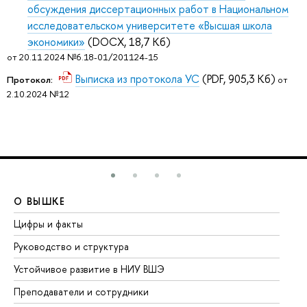
обсуждения диссертационных работ в Национальном
исследовательском университете «Высшая школа
экономики»
(DOCX, 18,7 Кб)
от 20.11.2024 №6.18-01/201124-15
Выписка из протокола УС
(PDF, 905,3 Кб)
Протокол:
от
2.10.2024 №12
О ВЫШКЕ
О
Цифры и факты
Ли
Руководство и структура
До
Устойчивое развитие в НИУ ВШЭ
Ол
Преподаватели и сотрудники
Пр