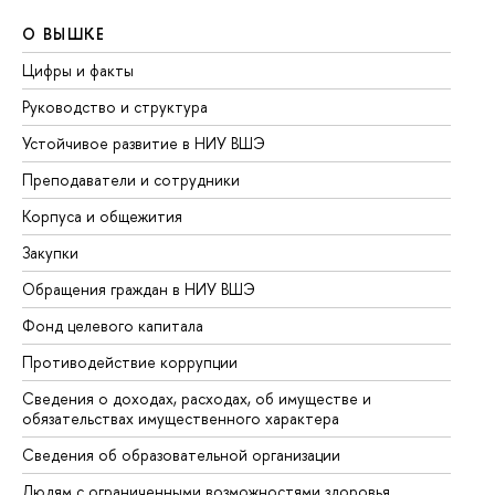
О ВЫШКЕ
О
Цифры и факты
Ли
Руководство и структура
До
Устойчивое развитие в НИУ ВШЭ
Ол
Преподаватели и сотрудники
Пр
Корпуса и общежития
Вы
Закупки
Пр
Обращения граждан в НИУ ВШЭ
Ас
Фонд целевого капитала
До
Противодействие коррупции
Це
Сведения о доходах, расходах, об имуществе и
Би
обязательствах имущественного характера
Об
Сведения об образовательной организации
Об
Людям с ограниченными возможностями здоровья