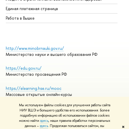
Единая платежная страница
Работа в Вышке
http://www.minobrnauki.gov.ru/
Министерство науки и высшего образования РФ
https://edu.gov.ru/
Министерство просвещения РФ
https://elearning.hse.ru/mooc
Массовые открытые онлайн-курсы
Мы используем файлы cookies для улучшения работы сайта
НИУ ВШЭ и большего удобства его использования. Более
подробную информацию об использовании файлов cookies
© НИУ ВШЭ 1993–2026
Адреса и контакты
можно найти
здесь
, наши правила обработки персональных
Условия использования материалов
данных –
здесь
. Продолжая пользоваться сайтом, вы
✖