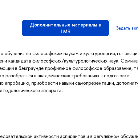
Дополнительные материалы в
Задать во
LMS
о обучения по философским наукам и культурологии, готовящи
пени кандидата философских/культурологических наук. Семин
меющий в бэкграунде профильное философское образование, та
ко разобраться в академических требованиях к подготовке
ную апробацию, приобрести навыки самопрезентации, дополни
етодологического аппарата.
ледовательской активности аспирантов и в регулярном обсуж