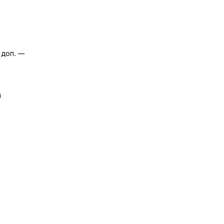
 доп. —
й