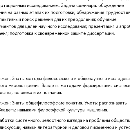
ертационным исследованием. Задачи семинара: обсуждение
ий на разных этапах их подготовки; обнаружение трудностей
ллективный поиск решений для их преодоления; обучение
ентов для целей научного исследования; презентация и апро
ния; подготовка к своевременной защите диссертаций.
лжен: Знать: методы философского и общенаучного исследова
ого мировоззрения. Владеть: методами формирования системн
ства, человека и их познания.
лжен: Знать: общефилософские понятия. Уметь: распознавать
Владеть: навыками философской культуры мышления.
аботки системного, целостного взгляда на проблемы обществ
 дискуссии; навыки литературной и деловой письменной и устн