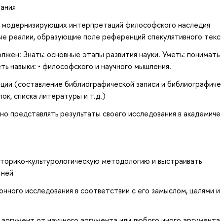
вания
ь модернизирующих интерпретаций философского наследия
ые реалии, образующие поле референций спекулятивного текс
лжен: Знать: основные этапы развития науки. Уметь: понимать
ть навыки: • философского и научного мышления.
ции (составление библиографической записи и библиографиче
к, списка литературы и т.д.)
ьно представлять результаты своего исследования в академич
торико-культурологическую методологию и выстраивать
 ней
ного исследования в соответствии с его замыслом, целями и
аргумент от научного аргумента или любого иного аргумента