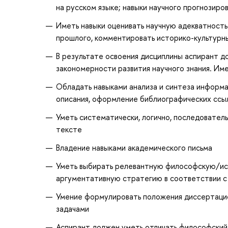
на русском языке; навыки научного прогнозиро
Иметь навыки оценивать научную адекватност
прошлого, комментировать историко-культурн
В результате освоения дисциплины аспирант до
закономерности развития научного знания. Име
Обладать навыками анализа и синтеза информа
описания, оформление библиографических ссыло
Уметь систематически, логично, последовател
тексте
Владение навыками академического письма
Уметь выбирать релевантную философскую/ис
аргументативную стратегию в соответствии с
Умение формулировать положения диссертацион
задачами
Аспирант должен уметь отличать философский 