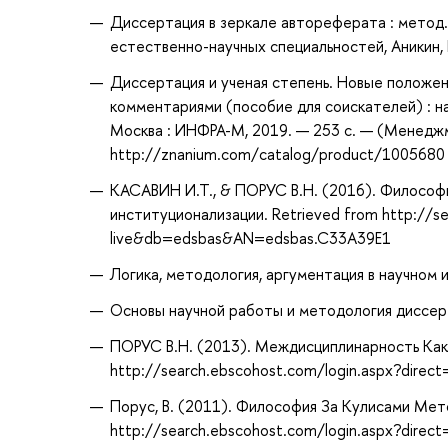
Диссертация в зеркале автореферата : метод.
естественно-научных специальностей, Аникин, 
Диссертация и ученая степень. Новые положен
комментариями (пособие для соискателей) : нау
Москва : ИНФРА-М, 2019. — 253 с. — (Менеджме
http://znanium.com/catalog/product/1005680
КАСАВИН И.Т., & ПОРУС В.Н. (2016). Философи
институционализации. Retrieved from http://s
live&db=edsbas&AN=edsbas.C33A39E1
Логика, методология, аргументация в научном и
Основы научной работы и методология диссерта
ПОРУС В.Н. (2013). Междисциплинарность Как
http://search.ebscohost.com/login.aspx?dire
Порус, В. (2011). Философия За Кулисами Мет
http://search.ebscohost.com/login.aspx?dire