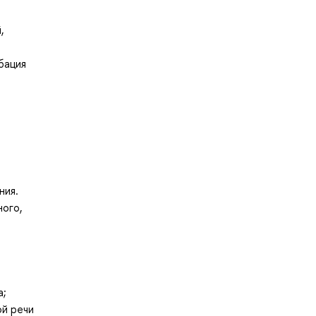
,
бация
ния.
ого,
а;
ой речи