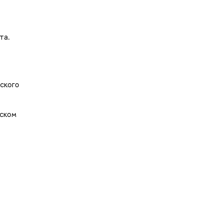
та.
ского
еском
,