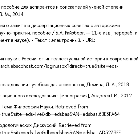
 пособие для аспирантов и соискателей ученой степени
В. М., 2014
ия о защите и диссертационных советах с авторскими
чно-практич. пособие / Б.А. Райзберг. — 11-е изд., перераб. и
нт в науке). - Текст : электронный. - URL:
я науки в России: от интеллектуальной истории к современно
earch.ebscohost.com/login.aspx?direct=true&site=eds-
сследовании : учебник для аспирантов, Демина, Л. А., 2018
ционного исследования : [монография], Андреев Г.И., 2012
 Тема Философии Науки. Retrieved from
ct=true&site=eds-live&db=edsbas&AN=edsbas.6BE3FA64
одологических Дискуссий. Retrieved from
ct=true&site=eds-live&db=edsbas&AN=edsbas.AD5233FF