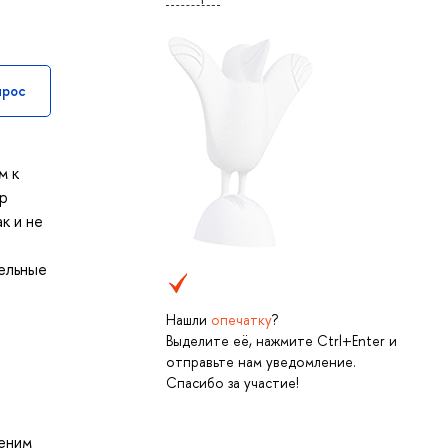
прос
м к
ар
к и не
тельные
Нашли
опечатку
?
Выделите её, нажмите Ctrl+Enter и
отправьте нам уведомление.
Спасибо за участие!
деним