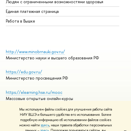
Людям с ограниченными возможностями здоровья
Единая платежная страница
Работа в Вышке
http://www.minobrnauki.gov.ru/
Министерство науки и высшего образования РФ
https://edu.gov.ru/
Министерство просвещения РФ
https://elearning.hse.ru/mooc
Массовые открытые онлайн-курсы
Мы используем файлы cookies для улучшения работы сайта
НИУ ВШЭ и большего удобства его использования. Более
подробную информацию об использовании файлов cookies
© НИУ ВШЭ 1993–2026
Адреса и контакты
можно найти
здесь
, наши правила обработки персональных
Условия использования материалов
данных –
здесь
. Продолжая пользоваться сайтом, вы