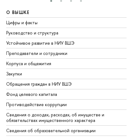
О ВЫШКЕ
О
Цифры и факты
Ли
Руководство и структура
До
Устойчивое развитие в НИУ ВШЭ
Ол
Преподаватели и сотрудники
Пр
Корпуса и общежития
Вы
Закупки
Пр
Обращения граждан в НИУ ВШЭ
Ас
Фонд целевого капитала
До
Противодействие коррупции
Це
Сведения о доходах, расходах, об имуществе и
Би
обязательствах имущественного характера
Об
Сведения об образовательной организации
Об