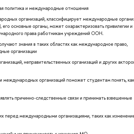
вая политика и международные отношения
ародных организаций, классифицирует международные органи
, его основные органы, может охарактеризовать привилегии и
ународного права работникам учреждений ООН.
олучают знания в таких областях как международное право,
ные организации
ганизаций, неправительственных организаций и других акторо
 международных организаций поможет студентам понять, ка
ыявлять причинно-следственные связи и принимать взвешенные
их перед международными организациями, таких как изменени
ений и их применимость к изучению МО.