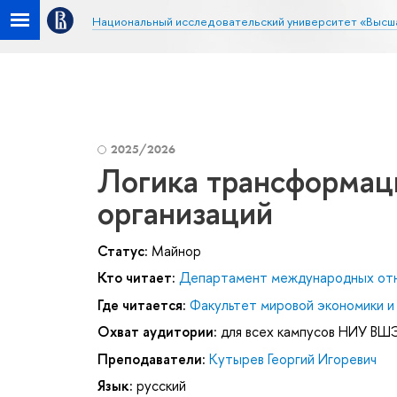
Национальный исследовательский университет «Высш
2025/2026
Логика трансформа
организаций
Статус:
Майнор
Кто читает:
Департамент международных от
Где читается:
Факультет мировой экономики и
Охват аудитории:
для всех кампусов НИУ ВШ
Преподаватели:
Кутырев Георгий Игоревич
Язык:
русский