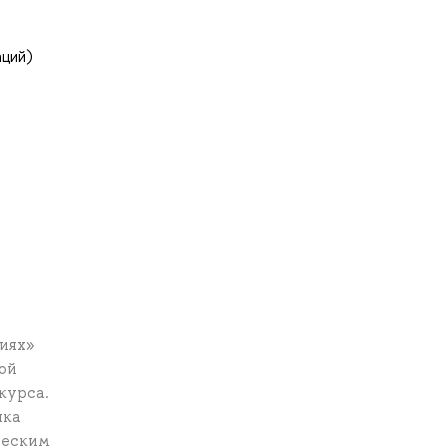
аций)
иях»
ой
курса.
нка
ческим