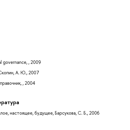
а
al governance, , 2009
копин, А. Ю., 2007
равочник, , 2004
ература
ое, настоящее, будущее, Барсукова, С. Б., 2006