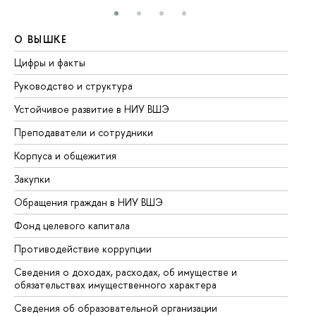
О ВЫШКЕ
О
Цифры и факты
Ли
Руководство и структура
До
Устойчивое развитие в НИУ ВШЭ
Ол
Преподаватели и сотрудники
Пр
Корпуса и общежития
Вы
Закупки
Пр
Обращения граждан в НИУ ВШЭ
Ас
Фонд целевого капитала
До
Противодействие коррупции
Це
Сведения о доходах, расходах, об имуществе и
Би
обязательствах имущественного характера
Об
Сведения об образовательной организации