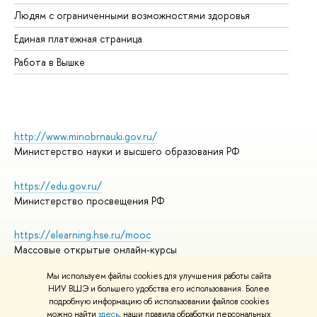
Об
Людям с ограниченными возможностями здоровья
Единая платежная страница
Работа в Вышке
http://www.minobrnauki.gov.ru/
Министерство науки и высшего образования РФ
https://edu.gov.ru/
Министерство просвещения РФ
https://elearning.hse.ru/mooc
Массовые открытые онлайн-курсы
Мы используем файлы cookies для улучшения работы сайта
НИУ ВШЭ и большего удобства его использования. Более
подробную информацию об использовании файлов cookies
© НИУ ВШЭ 1993–2026
Адреса и контакты
можно найти
здесь
, наши правила обработки персональных