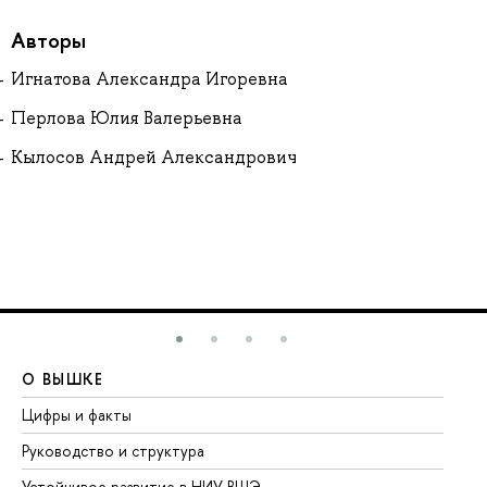
Авторы
Игнатова Александра Игоревна
Перлова Юлия Валерьевна
Кылосов Андрей Александрович
О ВЫШКЕ
О
Цифры и факты
Ли
Руководство и структура
До
Устойчивое развитие в НИУ ВШЭ
Ол