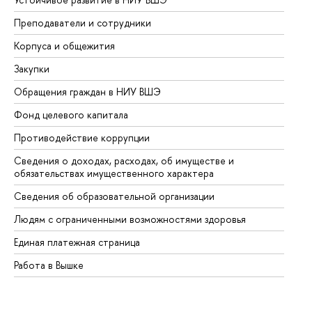
Преподаватели и сотрудники
Пр
Корпуса и общежития
Вы
Закупки
Пр
Обращения граждан в НИУ ВШЭ
Ас
Фонд целевого капитала
До
Противодействие коррупции
Це
Сведения о доходах, расходах, об имуществе и
Би
обязательствах имущественного характера
Об
Сведения об образовательной организации
Об
Людям с ограниченными возможностями здоровья
Единая платежная страница
Работа в Вышке