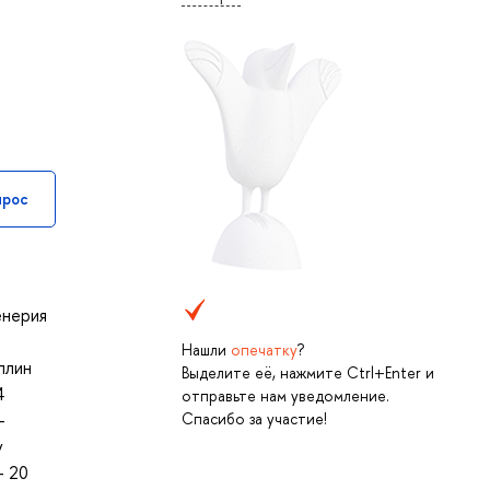
прос
енерия
Нашли
опечатку
?
плин
Выделите её, нажмите Ctrl+Enter и
4
отправьте нам уведомление.
Спасибо за участие!
-
у
+ 20