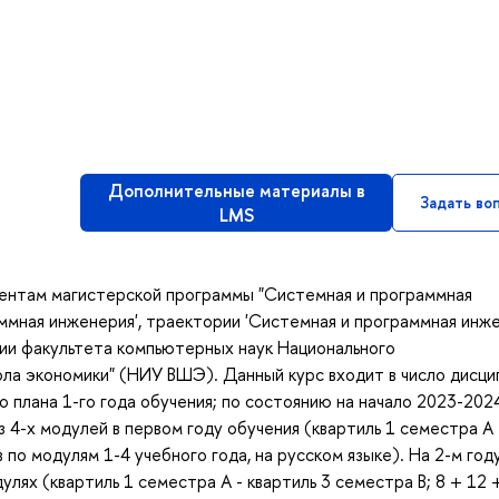
Дополнительные материалы в
Задать во
LMS
дентам магистерской программы "Системная и программная
аммная инженерия', траектории 'Системная и программная инж
ии факультета компьютерных наук Национального
ла экономики" (НИУ ВШЭ). Данный курс входит в число дисци
 плана 1-го года обучения; по состоянию на начало 2023-202
з 4-х модулей в первом году обучения (квартиль 1 семестра A 
в по модулям 1-4 учебного года, на русском языке). На 2-м год
улях (квартиль 1 семестра A - квартиль 3 семестра B; 8 + 12 