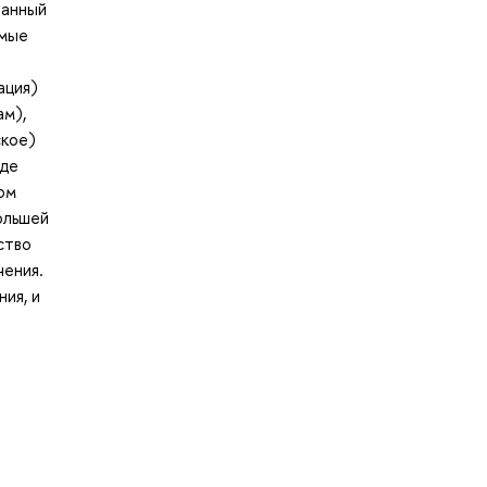
танный
имые
ация)
ам),
ское)
иде
ом
ольшей
ство
чения.
ия, и