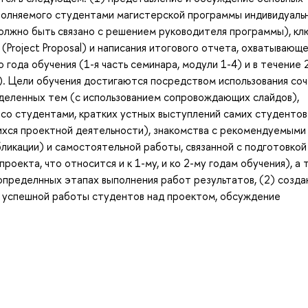
полняемого студентами магистерской программы индивидуальн
должно быть связано с решением руководителя программы), к
Project Proposal) и написания итогового отчета, охватывающ
 года обучения (1-я часть семинара, модули 1-4) и в течение 
3). Цели обучения достигаются посредством использования со
деленных тем (с использованием сопровождающих слайдов),
со студентами, кратких устных выступлений самих студентов
щихся проектной деятельности), знакомства с рекомендуемыми
бликации) и самостоятельной работы, связанной с подготовкой
оекта, что относится и к 1-му, и ко 2-му годам обучения), а 
пределнных этапах выполнения работ результатов, (2) созда
 успешной работы студентов над проектом, обсуждение