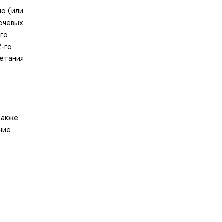
о (или
лючевых
его
2-го
четания
также
ние