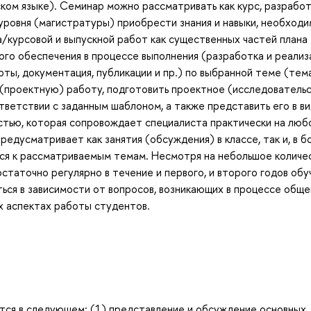
йском языке). Семинар можно рассматривать как курс, разрабо
 уровня (магистратуры) приобрести знания и навыки, необход
/курсовой и выпускной работ как существенных частей плана
ого обеспечения в процессе выполнения (разработка и реализ
ты, документация, публикации и пр.) по выбранной теме (тем
(проектную) работу, подготовить проектное (исследователь
ответствии с заданным шаблоном, а также представить его в в
остью, которая сопровождает специалиста практически на люб
едусматривает как занятия (обсуждения) в классе, так и, в б
ся к рассматриваемым темам. Несмотря на небольшое количе
статочно регулярно в течение и первого, и второго годов обу
ся в зависимости от вопросов, возникающих в процессе общен
х аспектах работы студентов.
тся в следующем: (1) представление и обсуждение основных