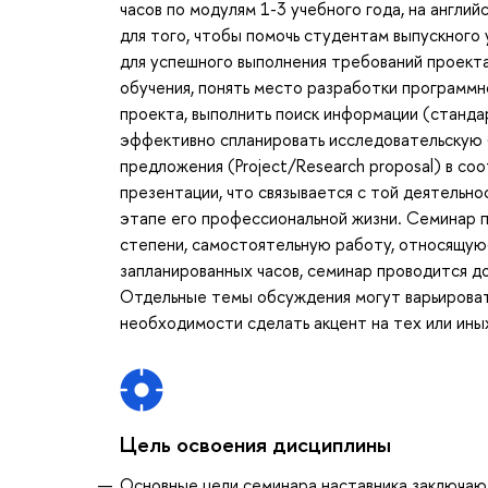
часов по модулям 1-3 учебного года, на англи
для того, чтобы помочь студентам выпускного
для успешного выполнения требований проекта
обучения, понять место разработки программн
проекта, выполнить поиск информации (стандар
эффективно спланировать исследовательскую 
предложения (Project/Research proposal) в со
презентации, что связывается с той деятельн
этапе его профессиональной жизни. Семинар пр
степени, самостоятельную работу, относящую
запланированных часов, семинар проводится до
Отдельные темы обсуждения могут варьировать
необходимости сделать акцент на тех или ины
Цель освоения дисциплины
Основные цели семинара наставника заключаю