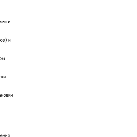
ими и
ов) и
ом
тки
ановки
дения