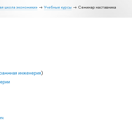
ая школа экономики»
Учебные курсы
Семинар наставника
граммная инженерия
)
нерии
ич