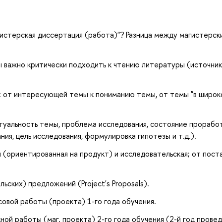
истерская диссертация (работа)"? Разница между магистерск
важно критически подходить к чтению литературы (источник
 от интересующей темы к пониманию темы, от темы "в широк
туальность темы, проблема исследования, состояние прорабо
ия, цель исследования, формулировка гипотезы и т.д.).
 (ориентированная на продукт) и исследовательская; от пост
ских) предложений (Project's Proposals).
овой работы (проекта) 1-го года обучения.
ой работы (маг. проекта) 2-го года обучения (2-й год прове