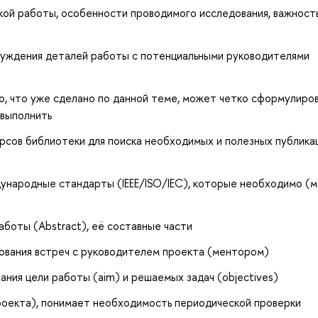
ой работы, особенности проводимого исследования, важност
суждения деталей работы с потенциальными руководителями
о, что уже сделано по данной теме, может четко сформулиро
 выполнить
рсов библиотеки для поиска необходимых и полезных публикац
ународные стандарты (IEEE/ISO/IEC), которые необходимо (
боты (Abstract), её составные части
ования встреч с руководителем проекта (ментором)
ия цели работы (aim) и решаемых задач (objectives)
роекта), понимает необходимость периодической проверки