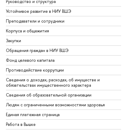
Руководство и структура
До
Устойчивое развитие в НИУ ВШЭ
Ол
Преподаватели и сотрудники
Пр
Корпуса и общежития
Вы
Закупки
Пр
Обращения граждан в НИУ ВШЭ
Ас
Фонд целевого капитала
До
Противодействие коррупции
Це
Сведения о доходах, расходах, об имуществе и
Би
обязательствах имущественного характера
Об
Сведения об образовательной организации
Об
Людям с ограниченными возможностями здоровья
Единая платежная страница
Работа в Вышке