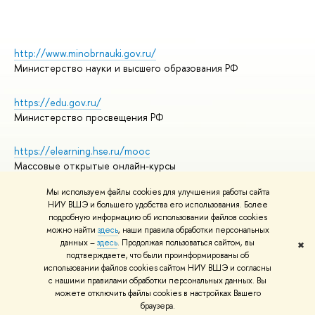
http://www.minobrnauki.gov.ru/
Министерство науки и высшего образования РФ
https://edu.gov.ru/
Министерство просвещения РФ
https://elearning.hse.ru/mooc
Массовые открытые онлайн-курсы
Мы используем файлы cookies для улучшения работы сайта
НИУ ВШЭ и большего удобства его использования. Более
подробную информацию об использовании файлов cookies
© НИУ ВШЭ 1993–2026
Адреса и контакты
можно найти
здесь
, наши правила обработки персональных
Условия использования материалов
данных –
здесь
. Продолжая пользоваться сайтом, вы
✖
подтверждаете, что были проинформированы об
Политика конфиденциальности
использовании файлов cookies сайтом НИУ ВШЭ и согласны
Правила применения рекомендательных технологий в НИУ ВШЭ
с нашими правилами обработки персональных данных. Вы
Карта сайта
можете отключить файлы cookies в настройках Вашего
браузера.
Редактору