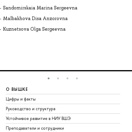
Sandomirskaia Marina Sergeevna
Malbakhova Disa Anzorovna
Kuznetsova Olga Sergeevna
О ВЫШКЕ
О
Цифры и факты
Ли
Руководство и структура
До
Устойчивое развитие в НИУ ВШЭ
Ол
Преподаватели и сотрудники
Пр