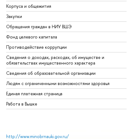
Корпуса и общежития
Вы
Закупки
Пр
Обращения граждан в НИУ ВШЭ
Ас
Фонд целевого капитала
До
Противодействие коррупции
Це
Сведения о доходах, расходах, об имуществе и
Би
обязательствах имущественного характера
Об
Сведения об образовательной организации
Об
Людям с ограниченными возможностями здоровья
Единая платежная страница
Работа в Вышке
http://www.minobrnauki.gov.ru/