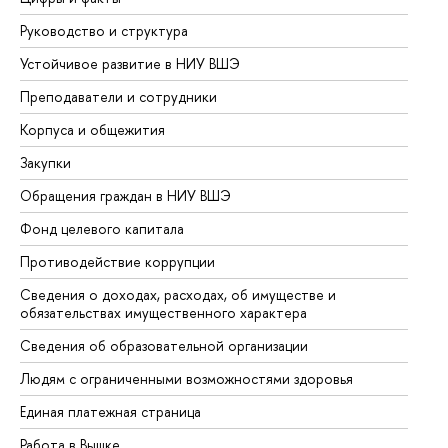
Руководство и структура
До
Устойчивое развитие в НИУ ВШЭ
Ол
Преподаватели и сотрудники
Пр
Корпуса и общежития
Вы
Закупки
Пр
Обращения граждан в НИУ ВШЭ
Ас
Фонд целевого капитала
До
Противодействие коррупции
Це
Сведения о доходах, расходах, об имуществе и
Би
обязательствах имущественного характера
Об
Сведения об образовательной организации
Об
Людям с ограниченными возможностями здоровья
Единая платежная страница
Работа в Вышке