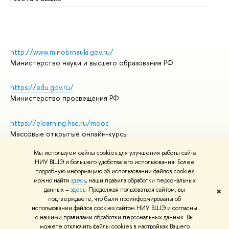
http://www.minobrnauki.gov.ru/
Министерство науки и высшего образования РФ
https://edu.gov.ru/
Министерство просвещения РФ
https://elearning.hse.ru/mooc
Массовые открытые онлайн-курсы
Мы используем файлы cookies для улучшения работы сайта
НИУ ВШЭ и большего удобства его использования. Более
подробную информацию об использовании файлов cookies
© НИУ ВШЭ 1993–2026
Адреса и контакты
можно найти
здесь
, наши правила обработки персональных
Условия использования материалов
данных –
здесь
. Продолжая пользоваться сайтом, вы
✖
подтверждаете, что были проинформированы об
Политика конфиденциальности
использовании файлов cookies сайтом НИУ ВШЭ и согласны
Правила применения рекомендательных технологий в НИУ ВШЭ
с нашими правилами обработки персональных данных. Вы
Карта сайта
можете отключить файлы cookies в настройках Вашего