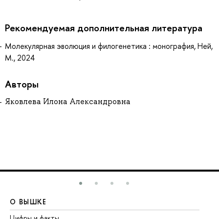
Рекомендуемая дополнительная литература
Молекулярная эволюция и филогенетика : монография, Ней,
М., 2024
Авторы
Яковлева Илона Александровна
О ВЫШКЕ
О
Цифры и факты
Ли