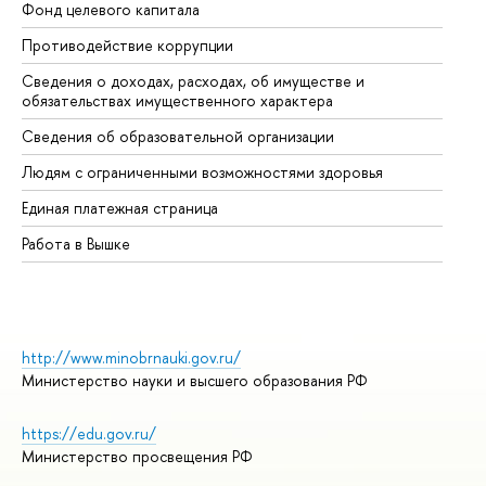
Фонд целевого капитала
До
Противодействие коррупции
Це
Сведения о доходах, расходах, об имуществе и
Би
обязательствах имущественного характера
Об
Сведения об образовательной организации
Об
Людям с ограниченными возможностями здоровья
Единая платежная страница
Работа в Вышке
http://www.minobrnauki.gov.ru/
Министерство науки и высшего образования РФ
https://edu.gov.ru/
Министерство просвещения РФ