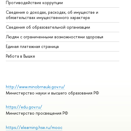
Противодействие коррупции
Це
Сведения о доходах, расходах, об имуществе и
Би
обязательствах имущественного характера
Об
Сведения об образовательной организации
Об
Людям с ограниченными возможностями здоровья
Единая платежная страница
Работа в Вышке
http://www.minobrnauki.gov.ru/
Министерство науки и высшего образования РФ
https://edu.gov.ru/
Министерство просвещения РФ
https://elearning.hse.ru/mooc