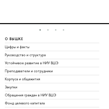
О ВЫШКЕ
О
Цифры и факты
Ли
Руководство и структура
До
Устойчивое развитие в НИУ ВШЭ
Ол
Преподаватели и сотрудники
Пр
Корпуса и общежития
Вы
Закупки
Пр
Обращения граждан в НИУ ВШЭ
Ас
Фонд целевого капитала
До