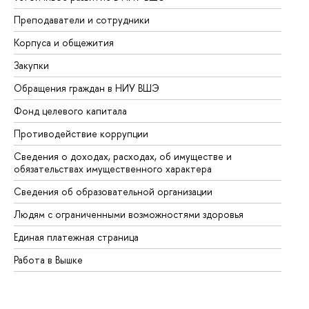
Преподаватели и сотрудники
Пр
Корпуса и общежития
Вы
Закупки
Пр
Обращения граждан в НИУ ВШЭ
Ас
Фонд целевого капитала
До
Противодействие коррупции
Це
Сведения о доходах, расходах, об имуществе и
Би
обязательствах имущественного характера
Об
Сведения об образовательной организации
Об
Людям с ограниченными возможностями здоровья
Единая платежная страница
Работа в Вышке