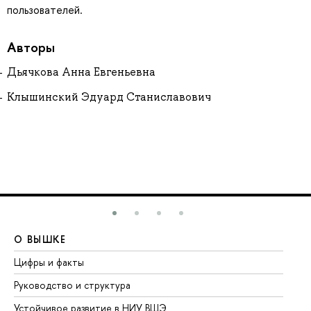
пользователей.
Авторы
Дьячкова Анна Евгеньевна
Клышинский Эдуард Станиславович
О ВЫШКЕ
О
Цифры и факты
Ли
Руководство и структура
До
Устойчивое развитие в НИУ ВШЭ
Ол