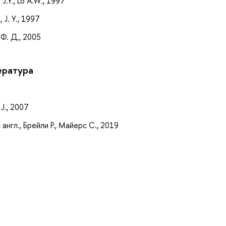
J.Y., Lo A.W., 1997
 J. Y., 1997
 Ф. Д., 2005
ература
 J., 2007
англ., Брейли Р., Майерс С., 2019