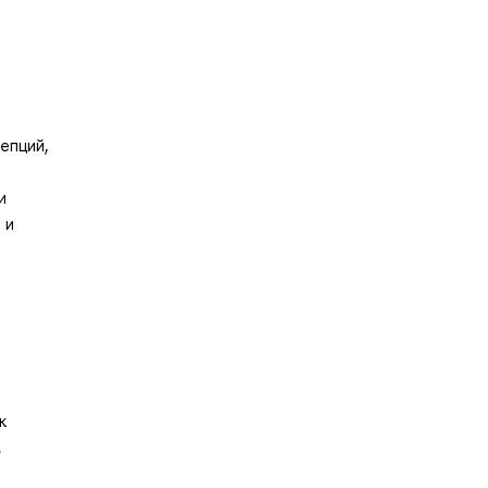
епций,
и
 и
к
м