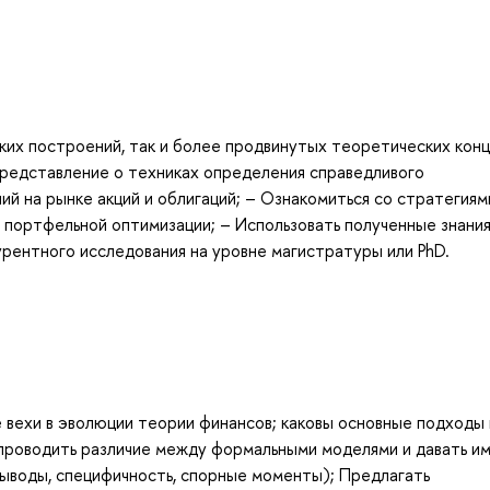
ких построений, так и более продвинутых теоретических конц
редставление о техниках определения справедливого
ий на рынке акций и облигаций; – Ознакомиться со стратегиям
портфельной оптимизации; – Использовать полученные знания
урентного исследования на уровне магистратуры или PhD.
е вехи в эволюции теории финансов; каковы основные подходы 
 проводить различие между формальными моделями и давать и
выводы, специфичность, спорные моменты); Предлагать