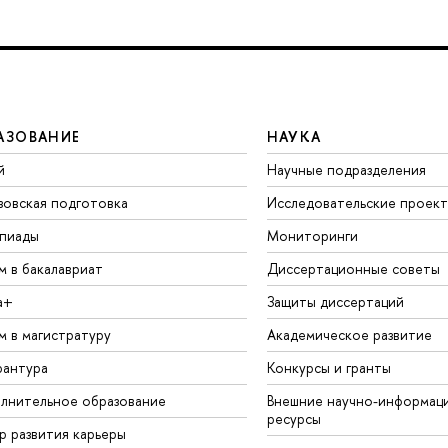
АЗОВАНИЕ
НАУКА
й
Научные подразделения
зовская подготовка
Исследовательские проек
пиады
Мониторинги
м в бакалавриат
Диссертационные советы
а+
Защиты диссертаций
м в магистратуру
Академическое развитие
рантура
Конкурсы и гранты
лнительное образование
Внешние научно-информац
ресурсы
р развития карьеры