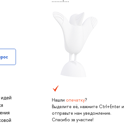
прос
 идей
Нашли
опечатку
?
ся
Выделите её, нажмите Ctrl+Enter и
ения
отправьте нам уведомление.
Спасибо за участие!
совой