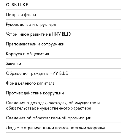
О ВЫШКЕ
О
Цифры и факты
Ли
Руководство и структура
До
Устойчивое развитие в НИУ ВШЭ
Ол
Преподаватели и сотрудники
Пр
Корпуса и общежития
Вы
Закупки
Пр
Обращения граждан в НИУ ВШЭ
Ас
Фонд целевого капитала
До
Противодействие коррупции
Це
Сведения о доходах, расходах, об имуществе и
Би
обязательствах имущественного характера
Об
Сведения об образовательной организации
Об
Людям с ограниченными возможностями здоровья