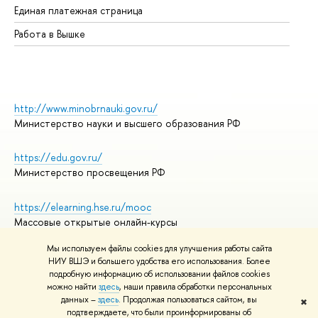
Единая платежная страница
Работа в Вышке
http://www.minobrnauki.gov.ru/
Министерство науки и высшего образования РФ
https://edu.gov.ru/
Министерство просвещения РФ
https://elearning.hse.ru/mooc
Массовые открытые онлайн-курсы
Мы используем файлы cookies для улучшения работы сайта
НИУ ВШЭ и большего удобства его использования. Более
подробную информацию об использовании файлов cookies
© НИУ ВШЭ 1993–2026
Адреса и контакты
можно найти
здесь
, наши правила обработки персональных
Условия использования материалов
данных –
здесь
. Продолжая пользоваться сайтом, вы
✖
подтверждаете, что были проинформированы об
Политика конфиденциальности